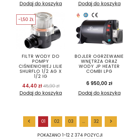
Dodaj do koszyka
Dodaj do koszyka
-1,50 ZŁ
FILTR WODY DO
BOJLER OGRZEWANIE
POMPY
WNĘTRZA ORAZ
CIŚNIENIOWEJ LILIE
WODY JP HEATER
SHURFLO 1/2 AG X
COMBI LPG
1/2 IG
Cena
6 950,00 zł
Cena podstawowa
Cena
44,40 zł
45,90 zł
Dodaj do koszyka
Dodaj do koszyka

01
02
03
…
32

POKAZANO 1-12 Z 374 POZYCJI