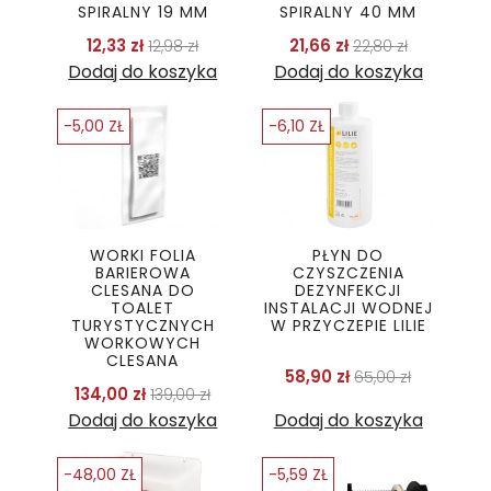
SPIRALNY 19 MM
SPIRALNY 40 MM
Cena podstawowa
Cena
Cena podstawo
Cena
12,33 zł
21,66 zł
12,98 zł
22,80 zł
Dodaj do koszyka
Dodaj do koszyka
-5,00 ZŁ
-6,10 ZŁ
WORKI FOLIA
PŁYN DO
BARIEROWA
CZYSZCZENIA
CLESANA DO
DEZYNFEKCJI
TOALET
INSTALACJI WODNEJ
TURYSTYCZNYCH
W PRZYCZEPIE LILIE
WORKOWYCH
CLESANA
Cena podstawo
Cena
58,90 zł
65,00 zł
Cena podstawowa
Cena
134,00 zł
139,00 zł
Dodaj do koszyka
Dodaj do koszyka
-48,00 ZŁ
-5,59 ZŁ