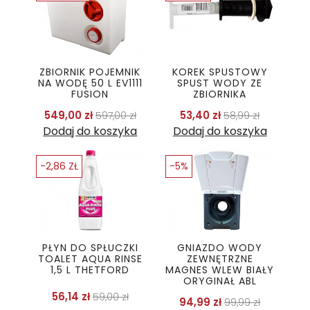
ZBIORNIK POJEMNIK
KOREK SPUSTOWY
NA WODĘ 50 L EV1111
SPUST WODY ZE
FUSION
ZBIORNIKA
Cena podstawowa
Cena
Cena podstawo
Cena
549,00 zł
53,40 zł
597,00 zł
58,99 zł
Dodaj do koszyka
Dodaj do koszyka
-2,86 ZŁ
-5%
PŁYN DO SPŁUCZKI
GNIAZDO WODY
TOALET AQUA RINSE
ZEWNĘTRZNE
1,5 L THETFORD
MAGNES WLEW BIAŁY
ORYGINAŁ ABL
Cena podstawowa
Cena
56,14 zł
59,00 zł
Cena podstaw
Cena
94,99 zł
99,99 zł