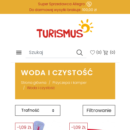
Super Sprzedawca Allegro
Do darmowej wysyłki brakuje:
100,00 zł

(
0
)
(0)
WODA I CZYSTOŚĆ
Strona główna
Przyczepa i kamper
Woda i czystość
Filtrowanie
-1,09 ZŁ
-1,09 ZŁ