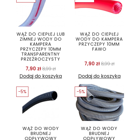
WĄŻ DO CIEPŁEJ LUB
WĄŻ DO CIEPŁEJ
ZIMNEJ WODY DO
WODY DO KAMPERA
KAMPERA
PRZYCZEPY 10MM
PRZYCZEPY 10MM
FAWO
TRANSPARENTNY
PRZEŹROCZYSTY
Cena podstawo
Cena
7,90 zł
8,99 zł
Cena podstawowa
Cena
7,90 zł
8,99 zł
Dodaj do koszyka
Dodaj do koszyka
-5%
-5%
WĄŻ DO WODY
WĄŻ DO WODY
BRUDNEJ
BRUDNEJ
ODPŁYWOWY
ODPŁYWOWY