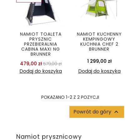
NAMIOT TOALETA
NAMIOT KUCHENNY
PRYSZNIC
KEMPINGOWY
PRZEBIERALNIA
KUCHNIA CHEF 2
CABINA MAXI NG
BRUNNER
BRUNNER
Cena
1 299,00 zł
Cena podstawowa
Cena
479,00 zł
579,00 zł
Dodaj do koszyka
Dodaj do koszyka
POKAZANO 1-2 Z 2 POZYCJI
Powrót do góry

Namiot prysznicowy