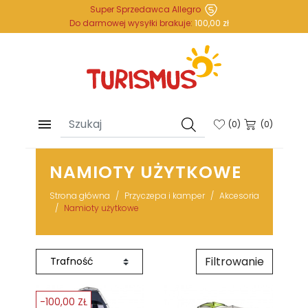
Super Sprzedawca Allegro
Do darmowej wysyłki brakuje:
100,00 zł

(
0
)
(0)
NAMIOTY UŻYTKOWE
Strona główna
Przyczepa i kamper
Akcesoria
Namioty użytkowe
Filtrowanie
-100,00 ZŁ