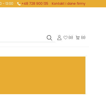
:00 - 13:00
+48 728 900 135
Kontakt i dane firmy
(
0
)
(0)