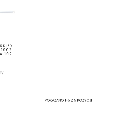
RKIZY
 1992
A 102–
odstawowa
Cena
ny
POKAZANO 1-5 Z 5 POZYCJI