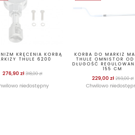
NIZM KRĘCENIA KORBĄ
KORBA DO MARKIZ MA
RKIZY THULE 6200
THULE OMNISTOR OD
DŁUGOŚĆ REGULOWAN
155 CM
Cena podstawowa
Cena
276,90 zł
318,00 zł
Cena p
229,00 zł
259,00 zł
hwilowo niedostępny
Chwilowo niedostęp