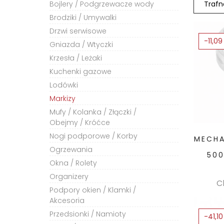
Bojlery / Podgrzewacze wody
Brodziki / Umywalki
Drzwi serwisowe
-11,09
Gniazda / Wtyczki
Krzesła / Leżaki
Kuchenki gazowe
Lodówki
Markizy
Mufy / Kolanka / Złączki /
Obejmy / Króćce
Nogi podporowe / Korby
MECHA
Ogrzewania
50
Okna / Rolety
Organizery
C
Podpory okien / Klamki /
Akcesoria
Przedsionki / Namioty
-41,10