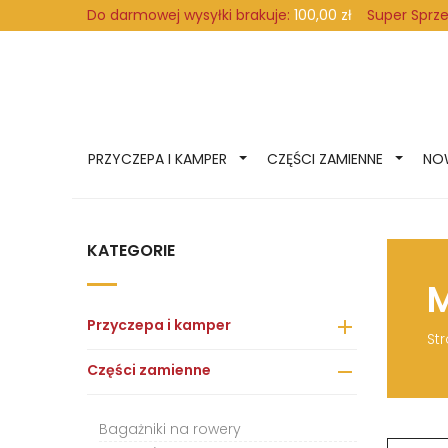
Super Sprz
Do darmowej wysyłki brakuje:
100,00 zł
PRZYCZEPA I KAMPER
CZĘŚCI ZAMIENNE
NO
KATEGORIE
Przyczepa i kamper

St
Części zamienne

Bagażniki na rowery