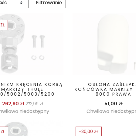
Filtrowanie
 ZŁ
NIZM KRĘCENIA KORBĄ
OSŁONA ZAŚLEPK
MARKIZY THULE
KOŃCÓWKA MARKIZY 
00/5002/5003/5200
8000 PRAWA
Cena podstawowa
Cena
Cena
262,90 zł
51,00 zł
273,99 zł
hwilowo niedostępny
Chwilowo niedostęp
 ZŁ
-30,00 ZŁ