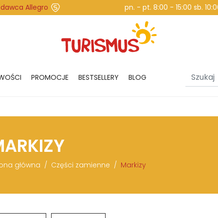
edawca Allegro
pn. - pt. 8:00 - 15:00 sb. 10
WOŚCI
PROMOCJE
BESTSELLERY
BLOG
MARKIZY
rona główna
Części zamienne
Markizy