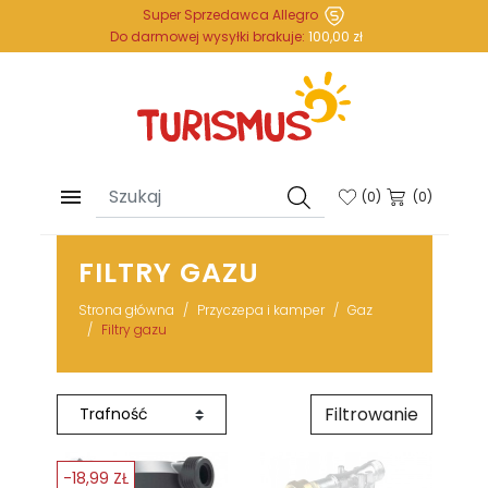
Super Sprzedawca Allegro
Do darmowej wysyłki brakuje:
100,00 zł

(
0
)
(0)
FILTRY GAZU
Strona główna
Przyczepa i kamper
Gaz
Filtry gazu
Filtrowanie
-18,99 ZŁ