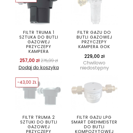
FILTR TRUMA 1
FILTR GAZU DO
SZTUKA DO BUTLI
BUTLI GAZOWEJ
GAZOWEJ
PRZYCZEPY
PRZYCZEPY
KAMPERA GOK
KAMPERA
Cena
229,00 zł
Cena podstawowa
Cena
257,00 zł
275,99 zł
Chwilowo
Dodaj do koszyka
niedostępny
-43,00 ZŁ
FILTR TRUMA 2
FILTR GAZU LPG
SZTUKI DO BUTLI
SMART DREHMEISTER
GAZOWEJ
DO BUTLI
PRZYCZEPY
KOMPOZYTOWEJ