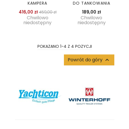
KAMPERA
DO TANKOWANIA
Cena podstawowa
Cena
Cena
416,00 zł
189,00 zł
459,00 zł
Chwilowo
Chwilowo
niedostępny
niedostępny
POKAZANO 1-4 Z 4 POZYCJI
Powrót do góry
