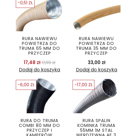
-0,51 ZŁ
RURA NAWIEWU
RURA NAWIEWU
POWIETRZA DO
POWIETRZA DO
TRUMA 65 MM DO
TRUMA 35 MM DO
PRZYCZEP
PRZYCZEP
Cena podstawowa
Cena
Cena
17,48 zł
33,00 zł
17,99 zł
Dodaj do koszyka
Dodaj do koszyka
-6,00 ZŁ
-17,00 ZŁ
RURA DO TRUMA
RURA SPALIN
COMBI 80 MM DO
KOMINKA TRUMA
PRZYCZEP I
55MM 1M STAL
KAMPERÓW
NIERDZEWNA AE 3