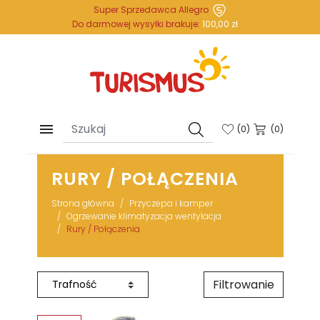
Super Sprzedawca Allegro
Do darmowej wysyłki brakuje:
100,00 zł

(
0
)
(0)
RURY / POŁĄCZENIA
Strona główna
Przyczepa i kamper
Ogrzewanie klimatyzacja wentylacja
Rury / Połączenia
Filtrowanie