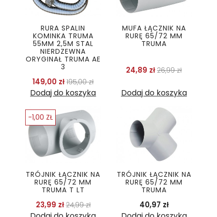
RURA SPALIN
MUFA ŁĄCZNIK NA
KOMINKA TRUMA
RURĘ 65/72 MM
55MM 2,5M STAL
TRUMA
NIERDZEWNA
ORYGINAŁ TRUMA AE
3
Cena podstaw
Cena
24,89 zł
26,99 zł
Cena podstawowa
Cena
149,00 zł
195,00 zł
Dodaj do koszyka
Dodaj do koszyka
-1,00 ZŁ
TRÓJNIK ŁĄCZNIK NA
TRÓJNIK ŁĄCZNIK NA
RURĘ 65/72 MM
RURĘ 65/72 MM
TRUMA T LT
TRUMA
Cena podstawowa
Cena
Cena
23,99 zł
40,97 zł
24,99 zł
Dodaj do koszyka
Dodaj do koszyka