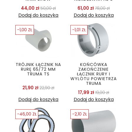
Cena podstawowa
Cena
Cena podstawo
Cena
44,00 zł
61,00 zł
50,00 zł
78,00 zł
Dodaj do koszyka
Dodaj do koszyka
-1,00 ZŁ
-1,01 ZŁ
TRÓJNIK ŁĄCZNIK NA
KOŃCÓWKA
RURĘ 65/72 MM
ZAKOŃCZENIE
TRUMA TS
ŁĄCZNIK RURY I
WYLOTU POWIETRZA
TRUMA
Cena podstawowa
Cena
21,90 zł
22,90 zł
Cena podstawo
Cena
17,99 zł
19,00 zł
Dodaj do koszyka
Dodaj do koszyka
-46,00 ZŁ
-2,10 ZŁ