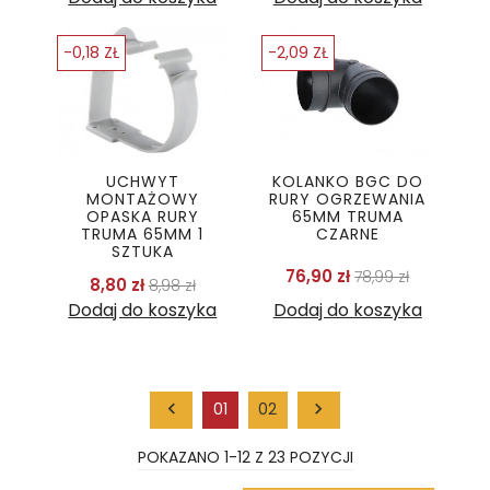
-0,18 ZŁ
-2,09 ZŁ
UCHWYT
KOLANKO BGC DO
MONTAŻOWY
RURY OGRZEWANIA
OPASKA RURY
65MM TRUMA
TRUMA 65MM 1
CZARNE
SZTUKA
Cena podstaw
Cena
76,90 zł
78,99 zł
Cena podstawowa
Cena
8,80 zł
8,98 zł
Dodaj do koszyka
Dodaj do koszyka

01
02

POKAZANO 1-12 Z 23 POZYCJI