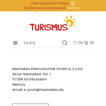
Super Sprzedawca Allegro
Do darmowej wysyłki brakuje:
100,00 zł

(
0
)
(0)
Mennekes Elektrotechnik GmbH & Co.KG
Aloys-Mennekes-Str. 1
57399 Kirchhundem
Niemcy
email: e-post@mennekes.de