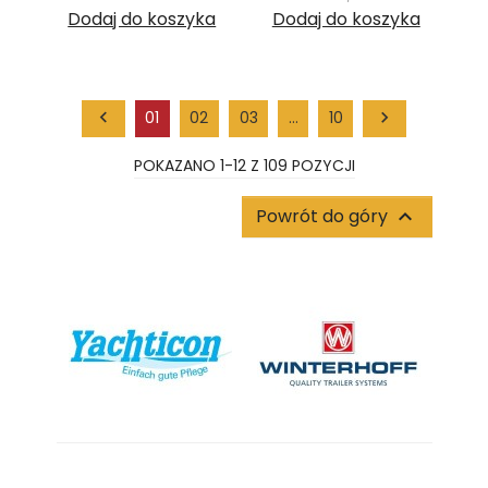
Dodaj do koszyka
Dodaj do koszyka

01
02
03
…
10

POKAZANO 1-12 Z 109 POZYCJI
Powrót do góry
