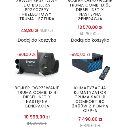
ZAWÓR SPUSTOWY
BOJLER OGRZEWANIE
DO BOJLERA
TRUMA COMBI D 6E
PRZYCZEPY
DIESEL INET X
PRZELOTOWY
NASTĘPNA
TRUMA 1 SZTUKA
GENERACJA
Cena pods
13 570,00 zł
Cena podstawowa
Cena
48,80 zł
51,99 zł
Cena
14 150,00 zł
Dodaj do koszyka
Dodaj do koszyka
-801,00 ZŁ
-880,00 ZŁ
BOJLER OGRZEWANIE
KLIMATYZACJA
TRUMA COMBI D 4
KLIMATYZATOR
DIESEL INET X
TRUMA SAPHIR
NASTĘPNA
COMFORT RC
GENERACJA
2400W Z POMPĄ
CIEPŁA
Cena podstawowa
10 999,00 zł
Cena pods
7 490,00 zł
Cena
11 800,00 zł
Cena
8 370,00 zł