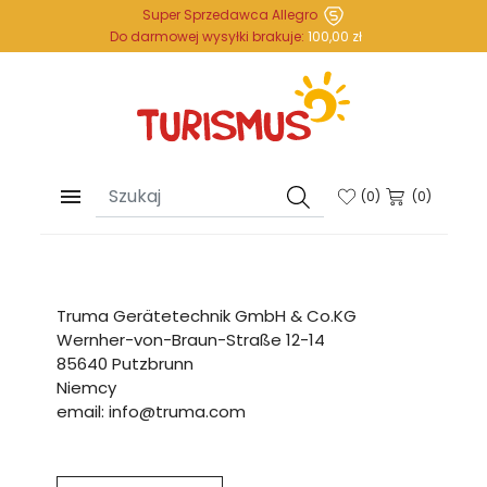
Super Sprzedawca Allegro
Do darmowej wysyłki brakuje:
100,00 zł

(
0
)
(0)
Truma Gerätetechnik GmbH & Co.KG
Wernher-von-Braun-Straße 12-14
85640 Putzbrunn
Niemcy
email: info@truma.com