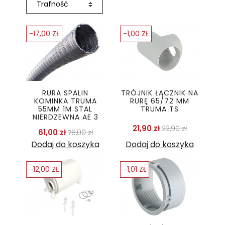
-17,00 ZŁ
-1,00 ZŁ
RURA SPALIN
TRÓJNIK ŁĄCZNIK NA
KOMINKA TRUMA
RURĘ 65/72 MM
55MM 1M STAL
TRUMA TS
NIERDZEWNA AE 3
Cena podstawo
Cena
21,90 zł
22,90 zł
Cena podstawowa
Cena
61,00 zł
78,00 zł
Dodaj do koszyka
Dodaj do koszyka
-12,00 ZŁ
-1,01 ZŁ