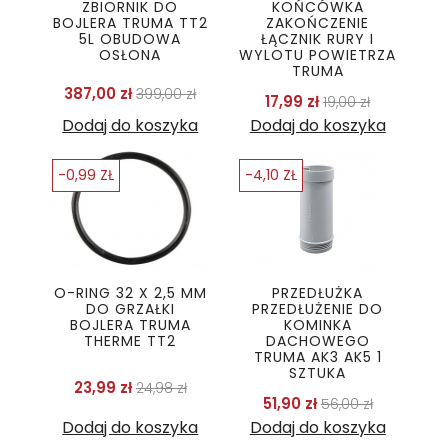
ZBIORNIK DO
KOŃCÓWKA
BOJLERA TRUMA TT2
ZAKOŃCZENIE
5L OBUDOWA
ŁĄCZNIK RURY I
OSŁONA
WYLOTU POWIETRZA
TRUMA
Cena podstawowa
Cena
387,00 zł
399,00 zł
Cena podstawo
Cena
17,99 zł
19,00 zł
Dodaj do koszyka
Dodaj do koszyka
-0,99 ZŁ
-4,10 ZŁ
O-RING 32 X 2,5 MM
PRZEDŁUŻKA
DO GRZAŁKI
PRZEDŁUŻENIE DO
BOJLERA TRUMA
KOMINKA
THERME TT2
DACHOWEGO
TRUMA AK3 AK5 1
SZTUKA
Cena podstawowa
Cena
23,99 zł
24,98 zł
Cena podstawo
Cena
51,90 zł
56,00 zł
Dodaj do koszyka
Dodaj do koszyka