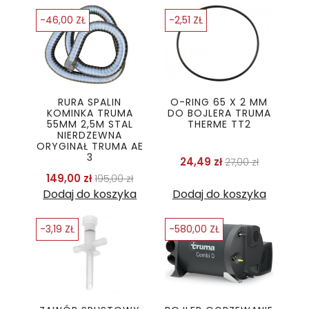
-46,00 ZŁ
-2,51 ZŁ
RURA SPALIN
O-RING 65 X 2 MM
KOMINKA TRUMA
DO BOJLERA TRUMA
55MM 2,5M STAL
THERME TT2
NIERDZEWNA
ORYGINAŁ TRUMA AE
3
Cena podstaw
Cena
24,49 zł
27,00 zł
Cena podstawowa
Cena
149,00 zł
195,00 zł
Dodaj do koszyka
Dodaj do koszyka
-3,19 ZŁ
-580,00 ZŁ