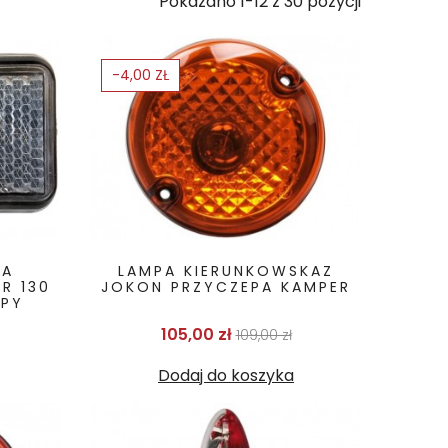
Pokazano 1-12 z 30 pozycji
-4,00 ZŁ
NA
LAMPA KIERUNKOWSKAZ
R 130
JOKON PRZYCZEPA KAMPER
EPY
Cena podstawowa
Cena
105,00 zł
109,00 zł
odstawowa
ena
Dodaj do koszyka