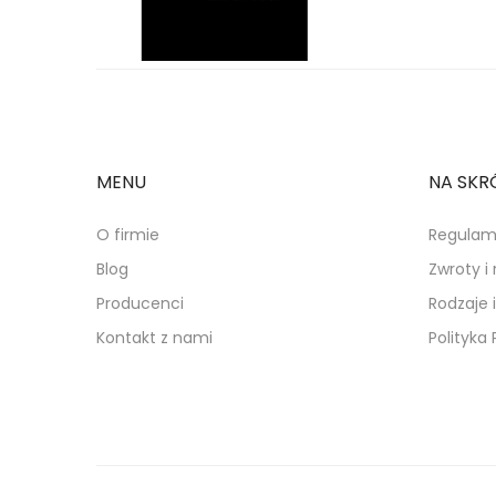
MENU
NA SKR
O firmie
Regulam
Blog
Zwroty i
Producenci
Rodzaje 
Kontakt z nami
Polityka