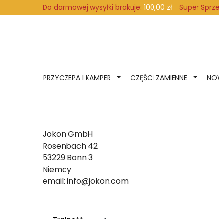
Super Sprz
Do darmowej wysyłki brakuje:
100,00 zł
PRZYCZEPA I KAMPER
CZĘŚCI ZAMIENNE
NO
Jokon GmbH
Rosenbach 42
53229 Bonn 3
Niemcy
email: info@jokon.com