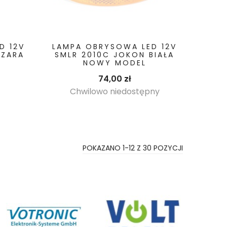
D 12V
LAMPA OBRYSOWA LED 12V
SZARA
SMLR 2010C JOKON BIAŁA
NOWY MODEL
odstawowa
ena
Cena
74,00 zł
Chwilowo niedostępny
POKAZANO 1-12 Z 30 POZYCJI