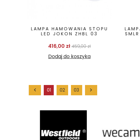
LAMPA HAMOWANIA STOPU
LAMP
LED JOKON ZHBL 03
SMLR
Cena podstawowa
Cena
416,00 zł
459,00 zł
Dodaj do koszyka

01
02
03
