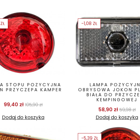
 ZŁ
-1,08 ZŁ
A STOPU POZYCYJNA
LAMPA POZYCYJ
N PRZYCZEPA KAMPER
OBRYSOWA JOKON PL
BIAŁA DO PRZYCZ
KEMPINGOWEJ
Cena podstawowa
Cena
99,40 zł
105,90 zł
Cena p
C
58,90 zł
59,98 zł
Dodaj do koszyka
Dodaj do koszyka
-5,39 ZŁ