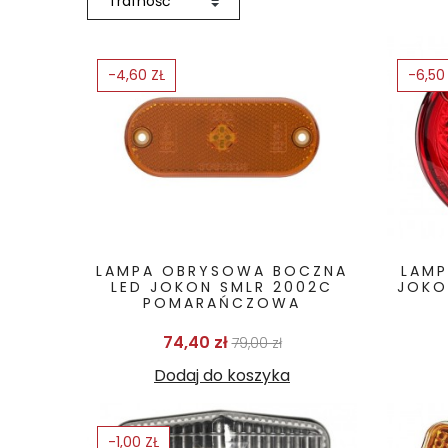
-4,60 ZŁ
-6,50
LAMPA OBRYSOWA BOCZNA
LAMP
LED JOKON SMLR 2002C
JOKO
POMARAŃCZOWA
Cena podstawowa
Cena
74,40 zł
79,00 zł
Dodaj do koszyka
-1,00 ZŁ