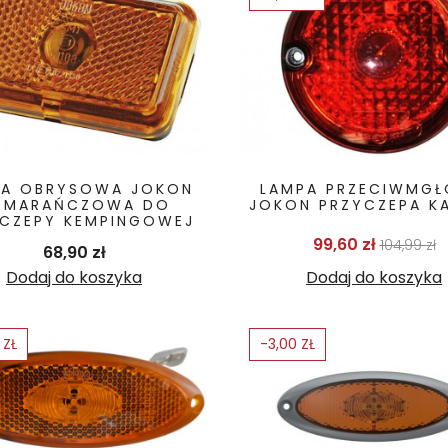
PA OBRYSOWA JOKON
LAMPA PRZECIWMG
OMARAŃCZOWA DO
JOKON PRZYCZEPA K
CZEPY KEMPINGOWEJ
Cena po
C
99,60 zł
104,99 zł
Cena
68,90 zł
Dodaj do koszyka
Dodaj do koszyka
 ZŁ
-3,00 ZŁ