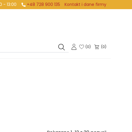
:00 - 13:00
+48 728 900 135
Kontakt i dane firmy
(
0
)
(0)