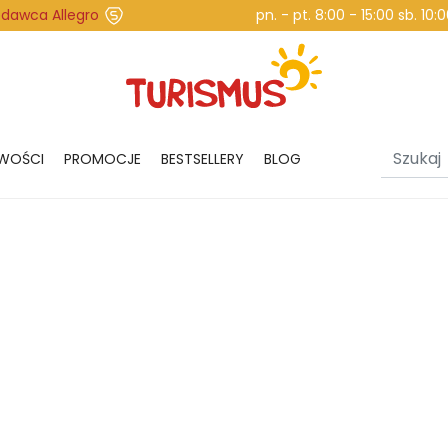
edawca Allegro
pn. - pt. 8:00 - 15:00 sb. 10
WOŚCI
PROMOCJE
BESTSELLERY
BLOG