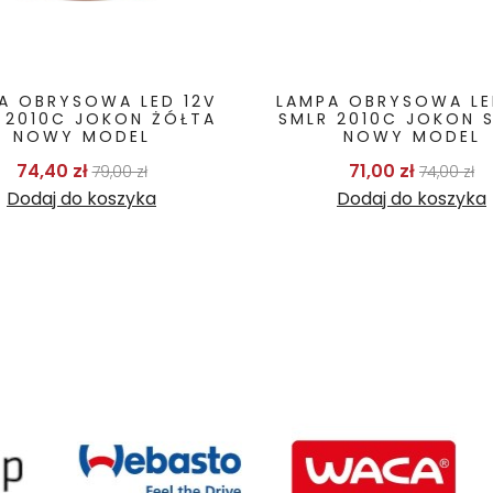
A OBRYSOWA LED 12V
LAMPA OBRYSOWA LE
 2010C JOKON ŻÓŁTA
SMLR 2010C JOKON 
NOWY MODEL
NOWY MODEL
Cena podstawowa
Cena
Cena p
C
74,40 zł
71,00 zł
79,00 zł
74,00 zł
Dodaj do koszyka
Dodaj do koszyka