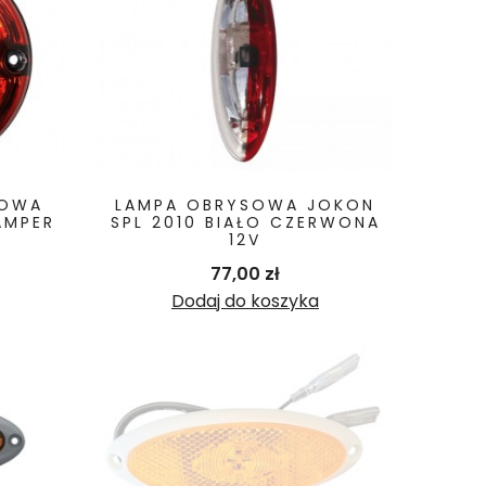
ŁOWA
LAMPA OBRYSOWA JOKON
AMPER
SPL 2010 BIAŁO CZERWONA
12V
dstawowa
ena
Cena
77,00 zł
Dodaj do koszyka