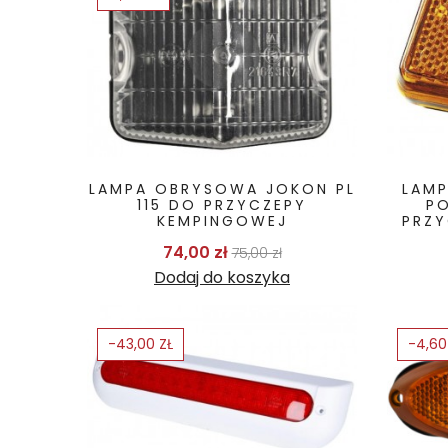
LAMPA OBRYSOWA JOKON PL
LAM
115 DO PRZYCZEPY
P
KEMPINGOWEJ
PRZY
Cena podstawowa
Cena
74,00 zł
75,00 zł
Dodaj do koszyka
-43,00 ZŁ
-4,60