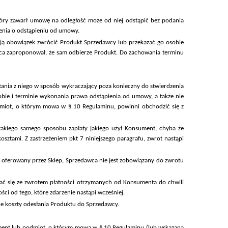
óry zawarł umowę na odległość może od niej odstąpić bez podania
zenia o odstąpieniu od umowy.
ą obowiązek zwrócić Produkt Sprzedawcy lub przekazać go osobie
wca zaproponował, że sam odbierze Produkt. Do zachowania terminu
nia z niego w sposób wykraczający poza konieczny do stwierdzenia
ie i terminie wykonania prawa odstąpienia od umowy, a także nie
miot, o którym mowa w § 10 Regulaminu, powinni obchodzić się z
takiego samego sposobu zapłaty jakiego użył Konsument, chyba że
sztami. Z zastrzeżeniem pkt 7 niniejszego paragrafu, zwrot nastąpi
 oferowany przez Sklep, Sprzedawca nie jest zobowiązany do zwrotu
ć się ze zwrotem płatności otrzymanych od Konsumenta do chwili
i od tego, które zdarzenie nastąpi wcześniej.
e koszty odesłania Produktu do Sprzedawcy.
ment lub podmiot, o którym mowa w § 10 Regulaminu (lub wskazana