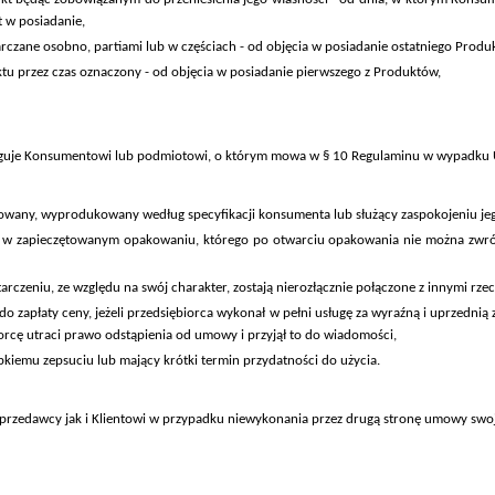
t w posiadanie,
zane osobno, partiami lub w częściach - od objęcia w posiadanie ostatniego Produktu
u przez czas oznaczony - od objęcia w posiadanie pierwszego z Produktów,
sługuje Konsumentowi lub podmiotowi, o którym mowa w § 10 Regulaminu w wypadku
kowany, wyprodukowany według specyfikacji konsumenta lub służący zaspokojeniu je
y w zapieczętowanym opakowaniu, którego po otwarciu opakowania nie można zwróc
arczeniu, ze względu na swój charakter, zostają
nierozłącznie połączone z innymi rze
 do zapłaty ceny, jeżeli przedsiębiorca wykonał w pełni usługę za wyraźną i uprzed
iorcę utraci prawo odstąpienia od umowy i przyjął to do wiadomości,
bkiemu zepsuciu lub mający krótki termin przydatności do użycia.
przedawcy jak i Klientowi w przypadku niewykonania przez drugą stronę umowy
swoj