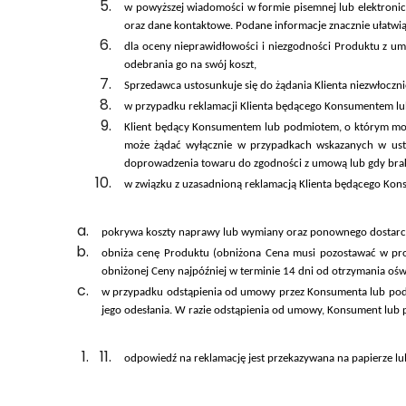
w powyższej wiadomości w formie pisemnej lub elektronicz
oraz dane kontaktowe. Podane informacje znacznie ułatwią 
dla oceny nieprawidłowości i niezgodności Produktu z 
odebrania go na swój koszt,
Sprzedawca ustosunkuje się do żądania Klienta niezwłoczni
w przypadku reklamacji Klienta będącego Konsumentem lub 
Klient będący Konsumentem lub podmiotem, o którym mow
może żądać wyłącznie w przypadkach wskazanych w ust
doprowadzenia towaru do zgodności z umową lub gdy bra
w związku z uzasadnioną reklamacją Klienta będącego K
pokrywa koszty naprawy lub wymiany oraz ponownego dostarcz
obniża cenę Produktu (obniżona Cena musi pozostawać w p
obniżonej Ceny najpóźniej w terminie 14 dni od otrzymania o
w przypadku odstąpienia od umowy przez Konsumenta lub pod
jego odesłania. W razie odstąpienia od umowy, Konsument lub
odpowiedź na reklamację jest przekazywana na papierze l