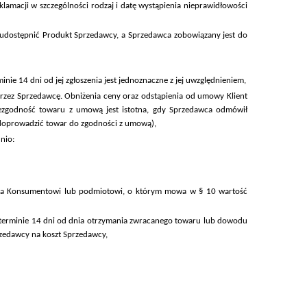
klamacji w szczególności rodzaj i datę wystąpienia nieprawidłowości
udostępnić Produkt Sprzedawcy, a Sprzedawca zobowiązany jest do
e 14 dni od jej zgłoszenia jest jednoznaczne z jej uwzględnieniem,
zez Sprzedawcę. Obniżenia ceny oraz odstąpienia od umowy Klient
ezgodność towaru z umową jest istotna, gdy Sprzedawca odmówił
doprowadzić towar do zgodności z umową),
nio:
ca Konsumentowi lub podmiotowi, o którym mowa w § 10 wartość
terminie 14 dni od dnia otrzymania zwracanego towaru lub dowodu
rzedawcy na koszt Sprzedawcy,