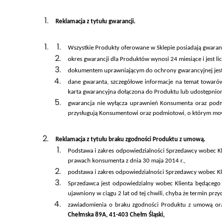
Reklamacja z tytułu gwarancji.
Wszystkie Produkty
oferowane w Sklepie posiadają gwaranc
okres gwarancji dla Produktów wynosi 24 miesiące i jest li
dokumentem uprawniającym do ochrony gwarancyjnej jest
dane gwaranta, szczegółowe informacje na temat towarów 
karta gwarancyjna dołączona do Produktu lub udostępnion
gwarancja nie wyłącza uprawnień Konsumenta oraz podm
przysługują Konsumentowi oraz podmiotowi, o którym mo
Reklamacja z tytułu braku zgodności Produktu z umową.
Podstawa i zakres odpowiedzialności Sprzedawcy wobec K
prawach konsumenta z dnia 30 maja 2014 r.,
podstawa i zakres odpowiedzialności Sprzedawcy wobec Kli
Sprzedawca jest odpowiedzialny wobec Klienta będącego
ujawniony w ciągu 2 lat od tej chwili, chyba że termin prz
zawiadomienia o braku zgodności Produktu z umową ora
Chełmska 89A, 41-403 Chełm Śląski,