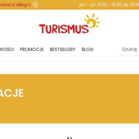
edawca Allegro
pn. - pt. 8:00 - 15:00 sb. 10
WOŚCI
PROMOCJE
BESTSELLERY
BLOG
ACJE