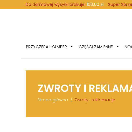
Super Sprz
Do darmowej wysyłki brakuje:
100,00 zł
PRZYCZEPA I KAMPER
CZĘŚCI ZAMIENNE
NO
ZWROTY I REKLAM
Strona główna
Zwroty i reklamacje