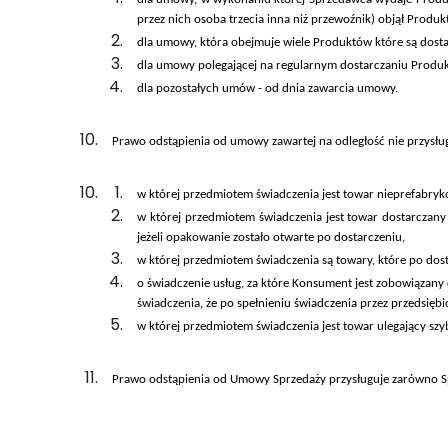
przez nich osoba trzecia inna niż przewoźnik) objął Produk
dla umowy, która obejmuje wiele Produktów które są dostarc
dla umowy polegającej na regularnym dostarczaniu Produkt
dla pozostałych umów - od dnia zawarcia umowy.
Prawo odstąpienia od umowy zawartej na odległość nie przy
w której przedmiotem świadczenia jest towar nieprefabry
w której przedmiotem świadczenia jest towar dostarczan
jeżeli opakowanie zostało otwarte po dostarczeniu,
w której przedmiotem świadczenia są towary, które po dost
o świadczenie usług, za które Konsument jest zobowiązany
świadczenia, że po spełnieniu świadczenia przez przedsięb
w której przedmiotem świadczenia jest towar ulegający szy
Prawo odstąpienia od Umowy Sprzedaży przysługuje zarówno S