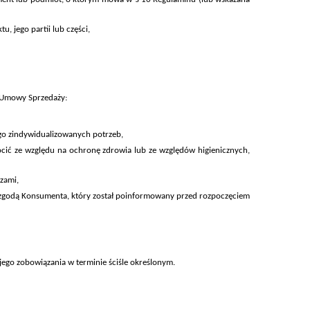
, jego partii lub części,
 Umowy Sprzedaży:
go zindywidualizowanych potrzeb,
ić ze względu na ochronę zdrowia lub ze względów higienicznych,
czami,
nią zgodą Konsumenta, który został poinformowany przed rozpoczęciem
ego zobowiązania w terminie ściśle określonym.