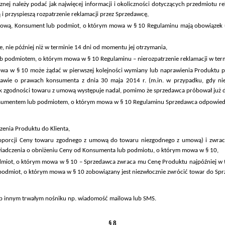
nej należy podać jak najwięcej informacji i okoliczności dotyczących przedmiotu re
i przyspieszą rozpatrzenie reklamacji przez Sprzedawcę,
umową, Konsument lub podmiot, o którym mowa w § 10 Regulaminu mają obowiązek 
e, nie później niż w terminie 14 dni od momentu jej otrzymania,
podmiotem, o którym mowa w § 10 Regulaminu – nierozpatrzenie reklamacji w termini
a w § 10 może żądać w pierwszej kolejności wymiany lub naprawienia Produktu pr
awie o prawach konsumenta z dnia 30 maja 2014 r. (m.in. w przypadku, gdy ni
k zgodności towaru z umową występuje nadal, pomimo że sprzedawca próbował już 
onsumentem lub podmiotem, o którym mowa w § 10 Regulaminu Sprzedawca odpowied
enia Produktu do Klienta,
roporcji Ceny towaru zgodnego z umową do towaru niezgodnego z umową) i zwra
świadczenia o obniżeniu Ceny od Konsumenta lub podmiotu, o którym mowa w § 10,
miot, o którym mowa w § 10 – Sprzedawca zwraca mu Cenę Produktu najpóźniej w 
 podmiot, o którym mowa w § 10 zobowiązany jest niezwłocznie zwrócić towar do Sp
ub innym trwałym nośniku np. wiadomość mailowa lub SMS.
§ 8