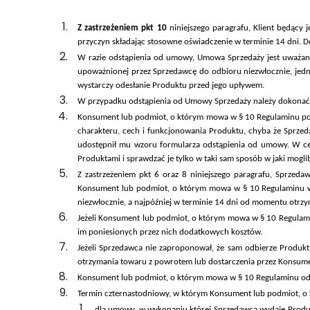
Z zastrzeżeniem pkt 10
niniejszego paragrafu, Klient będąc
przyczyn składając stosowne oświadczenie w terminie 14 dni. 
W razie odstąpienia od umowy, Umowa Sprzedaży jest uważan
upoważnionej przez Sprzedawcę do odbioru niezwłocznie, jedn
wystarczy odesłanie Produktu przed jego upływem.
W przypadku odstąpienia od Umowy Sprzedaży należy dokonać 
Konsument lub podmiot, o którym mowa w § 10 Regulaminu pono
charakteru, cech i funkcjonowania Produktu, chyba że Sprze
udostępnił mu wzoru formularza odstąpienia od umowy. W ce
Produktami i sprawdzać je tylko w taki sam sposób w jaki mogli
Z zastrzeżeniem pkt 6 oraz 8 niniejszego paragrafu, Sprzed
Konsument lub podmiot, o którym mowa w § 10 Regulaminu wyraź
niezwłocznie, a najpóźniej w terminie 14 dni od momentu otrz
Jeżeli Konsument lub podmiot, o którym mowa w § 10 Regulami
im poniesionych przez nich dodatkowych kosztów.
Jeżeli Sprzedawca nie zaproponował, że sam odbierze Produ
otrzymania towaru z powrotem lub dostarczenia przez Konsumen
Konsument lub podmiot, o którym mowa w § 10 Regulaminu odst
Termin czternastodniowy, w którym Konsument lub podmiot, o 
dla umowy, w wykonaniu której Sprzedawca wydaje Produk