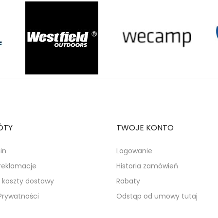
ÓTY
TWOJE KONTO
in
Logowanie
 reklamacje
Historia zamówień
i koszty dostawy
Rabaty
 Prywatności
Odstąp od umowy tutaj