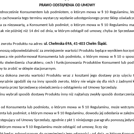
PRAWO ODSTĄPIENIA OD UMOWY
y jednocześnie Konsumentem lub podmiotem, o którym mowa w § 10 Regulaminu, kt
Do zachowania tego terminu wystarczy wysłanie udostępnionego przez Sklep oświadc
a za niezawartą, a Konsument lub podmiot, o którym mowa w § 10 Regulaminu maj
ak nie później niż 14 dni od dnia, w którym odstąpił od umowy, chyba że Sprzeda
zwrotu Produktu na adres:
ul. Chełmska 69A, 41-403 Chełm Śląski.
szą odpowiedzialność za zmniejszenie wartości Produktu będące wynikiem korzysta
dawca nie poinformował Konsumenta lub podmiotu, o którym mowa w § 10 o sposob
lu stwierdzenia charakteru, cech i funkcjonowania Produktów Konsument lub pod
by to zrobić w sklepie stacjonarnym.
awca dokona zwrotu wartości Produktu wraz z kosztami jego dostawy przy użyciu 
nie zgodzili się na inny sposób zwrotu, który nie wiąże się dla nich z żadnymi ko
ymania
przez Sprzedawcę oświadczenia o odstąpieniu od Umowy Sprzedaży.
nu wybrali sposób dostawy Produktu inny niż najtańszy zwykły sposób dostarczenia
kt od Konsumenta lub podmiotu, o którym mowa w § 10 Regulaminu, może wstrzyma
ta lub podmiot, o którym mowa w § 10 Regulaminu, dowodu jej odesłania w zależnośc
ępujący od Umowy Sprzedaży, zgodnie z pkt 1 niniejszego paragrafu ponoszą jedyni
którym mowa w § 10 Regulaminu może odstąpić od umowy, liczy się:
t będąc zobowiązanym do przeniesienia jego własności - od dnia, w którym Konsu