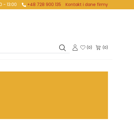
:00 - 13:00
+48 728 900 135
Kontakt i dane firmy
(
0
)
(0)