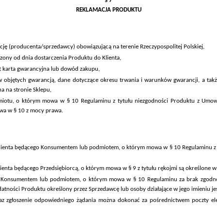
§ 7
REKLAMACJA PRODUKTU
ję (producenta/sprzedawcy) obowiązującą na terenie Rzeczypospolitej Polskiej,
czony od dnia dostarczenia Produktu do Klienta,
 karta gwarancyjna lub dowód zakupu,
objętych gwarancją, dane dotyczące okresu trwania i warunków gwarancji, a także
a na stronie Sklepu,
iotu, o którym mowa w § 10 Regulaminu z tytułu niezgodności Produktu z Umow
wa w § 10 z mocy prawa.
lienta będącego Konsumentem lub podmiotem, o którym mowa w § 10 Regulaminu z t
enta będącego Przedsiębiorcą, o którym mowa w § 9 z tytułu rękojmi są określone w 
 Konsumentem lub podmiotem, o którym mowa w § 10 Regulaminu za brak zgodnośc
ydatności Produktu określony przez Sprzedawcę lub osoby działające w jego imieniu jes
z zgłoszenie odpowiedniego żądania można dokonać za pośrednictwem poczty ele