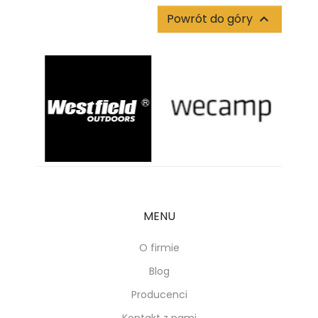
Powrót do góry

MENU
O firmie
Blog
Producenci
Kontakt z nami