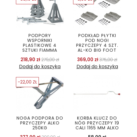
PODPORY
PODKŁAD PŁYTKI
WSPORNIKI
POD NOGI
PLASTIKOWE 4
PRZYCZEPY 4 SZT.
SZTUKI FIAMMA
AL-KO BIG FOOT
Cena podstawowa
Cena
Cena podstaw
Cena
218,90 zł
369,00 zł
279,00 zł
375,00 zł
Dodaj do koszyka
Dodaj do koszyka
-22,00 ZŁ
NOGA PODPORA DO
KORBA KLUCZ DO
PRZYCZEPY ALKO
NÓG PRZYCZEPY 19
250KG
CALI 1165 MM ALKO
Cena podstawowa
Cena
Cena