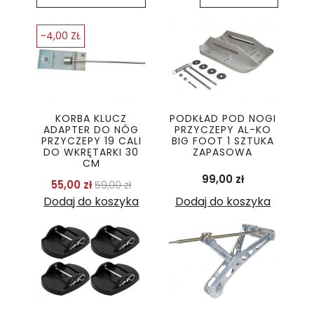
-4,00 ZŁ
KORBA KLUCZ
PODKŁAD POD NOGI
ADAPTER DO NÓG
PRZYCZEPY AL-KO
PRZYCZEPY 19 CALI
BIG FOOT 1 SZTUKA
DO WKRĘTARKI 30
ZAPASOWA
CM
Cena
99,00 zł
Cena podstawowa
Cena
55,00 zł
59,00 zł
Dodaj do koszyka
Dodaj do koszyka