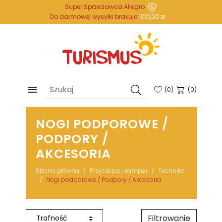
Super Sprzedawca Allegro
Do darmowej wysyłki brakuje:
100,00 zł

(
0
)
(0)
NOGI PODPOROWE /
PODPORY /
AKCESORIA
Strona główna
Przyczepa i kamper
Technika
Nogi podporowe / Podpory / Akcesoria
Filtrowanie