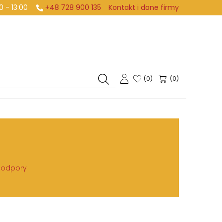
:00 - 13:00
+48 728 900 135
Kontakt i dane firmy
(
0
)
(0)
 Podpory