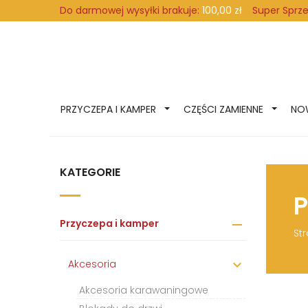
Super Sprz
Do darmowej wysyłki brakuje:
100,00 zł
PRZYCZEPA I KAMPER
CZĘŚCI ZAMIENNE
NO
KATEGORIE
P
Przyczepa i kamper

St
Akcesoria

Akcesoria karawaningowe