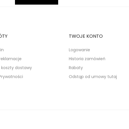
ÓTY
TWOJE KONTO
in
Logowanie
 reklamacje
Historia zamówień
i koszty dostawy
Rabaty
 Prywatności
Odstąp od umowy tutaj