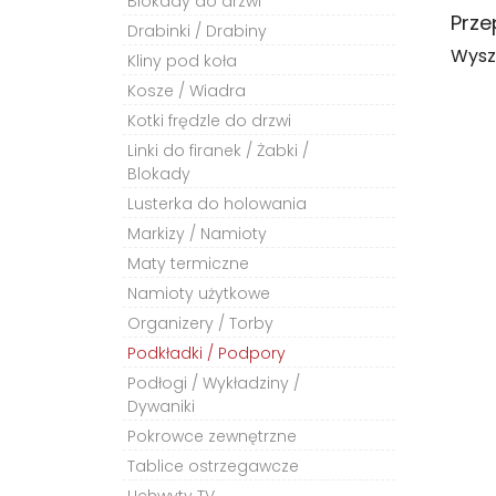
Blokady do drzwi
Prze
Drabinki / Drabiny
Wysz
Kliny pod koła
Kosze / Wiadra
Kotki frędzle do drzwi
Linki do firanek / Żabki /
Blokady
Lusterka do holowania
Markizy / Namioty
Maty termiczne
Namioty użytkowe
Organizery / Torby
Podkładki / Podpory
Podłogi / Wykładziny /
Dywaniki
Pokrowce zewnętrzne
Tablice ostrzegawcze