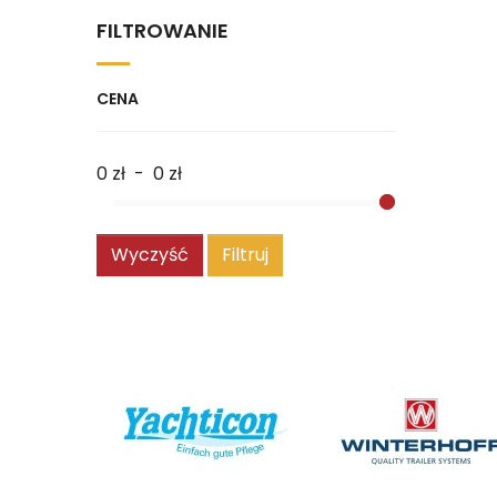
FILTROWANIE
CENA
0 zł
-
0 zł
Wyczyść
Filtruj