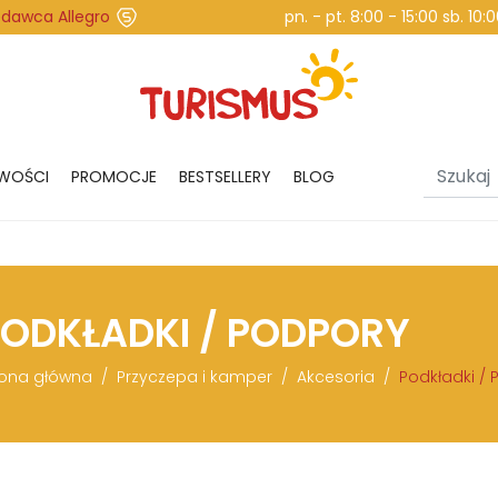
edawca Allegro
pn. - pt. 8:00 - 15:00 sb. 10
WOŚCI
PROMOCJE
BESTSELLERY
BLOG
ODKŁADKI / PODPORY
rona główna
Przyczepa i kamper
Akcesoria
Podkładki /