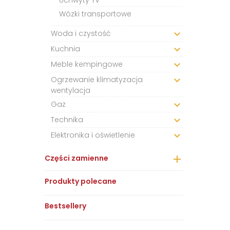
Uchwyty TV
Wózki transportowe
Woda i czystość

Kuchnia

Meble kempingowe

Ogrzewanie klimatyzacja

wentylacja
Gaz

Technika

Elektronika i oświetlenie

Części zamienne

Produkty polecane
Bestsellery