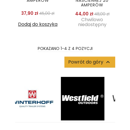
AMPERÓW
NAŚCIENNEJ 20
AMPERÓW
Cena podstawowa
Cena
37,90 zł
45,00 zł
Cena podstaw
Cena
44,00 zł
48,00 zł
Chwilowo
Dodaj do koszyka
niedostępny
POKAZANO 1-4 Z 4 POZYCJI
Powrót do góry
