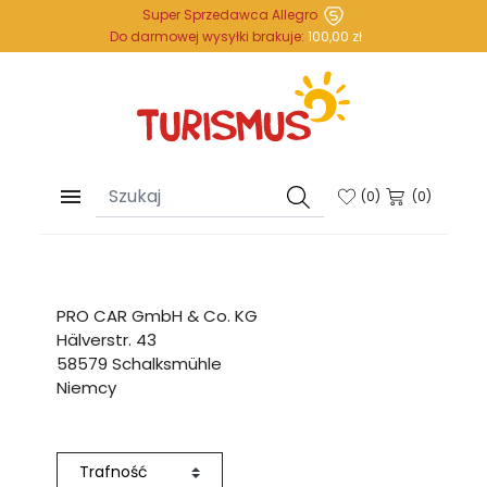
Super Sprzedawca Allegro
Do darmowej wysyłki brakuje:
100,00 zł

(
0
)
(0)
PRO CAR GmbH & Co. KG
Hälverstr. 43
58579 Schalksmühle
Niemcy