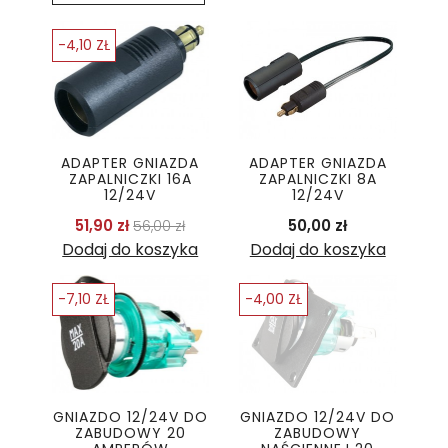
-4,10 ZŁ
ADAPTER GNIAZDA
ADAPTER GNIAZDA
ZAPALNICZKI 16A
ZAPALNICZKI 8A
12/24V
12/24V
Cena podstawowa
Cena
Cena
51,90 zł
50,00 zł
56,00 zł
Dodaj do koszyka
Dodaj do koszyka
-7,10 ZŁ
-4,00 ZŁ
GNIAZDO 12/24V DO
GNIAZDO 12/24V DO
ZABUDOWY 20
ZABUDOWY