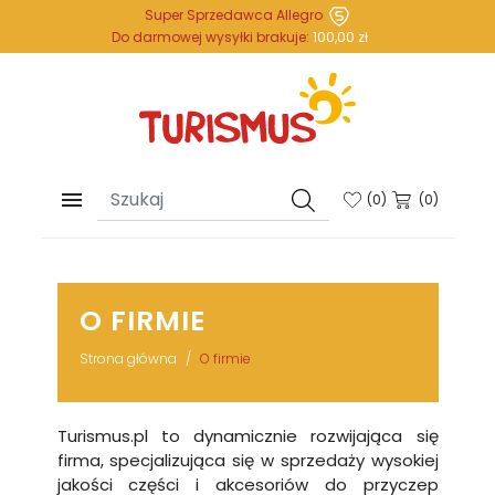
Super Sprzedawca Allegro
Do darmowej wysyłki brakuje:
100,00 zł

(
0
)
(0)
O FIRMIE
Strona główna
O firmie
Turismus.pl to dynamicznie rozwijająca się
firma, specjalizująca się w sprzedaży wysokiej
jakości części i akcesoriów do przyczep