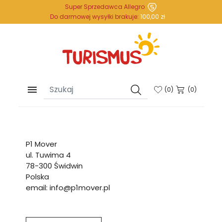
Super Sprzedawca Allegro
Do darmowej wysyłki brakuje:
100,00 zł

(
0
)
(0)
P1 Mover
ul. Tuwima 4
78-300 Świdwin
Polska
email: info@p1mover.pl