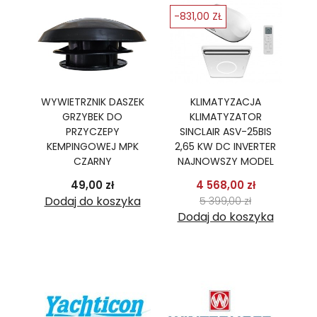
-831,00 ZŁ
-
Ę
WYWIETRZNIK DASZEK
KLIMATYZACJA
GRZYBEK DO
KLIMATYZATOR
PR
R,
PRZYCZEPY
SINCLAIR ASV-25BIS
B
TER
KEMPINGOWEJ MPK
2,65 KW DC INVERTER
2
CZARNY
NAJNOWSZY MODEL
podstawowa
Cena
Cena
Cena pods
49,00 zł
4 568,00 zł
 zł
Cena
ka
Dodaj do koszyka
5 399,00 zł
Dodaj do koszyka
D