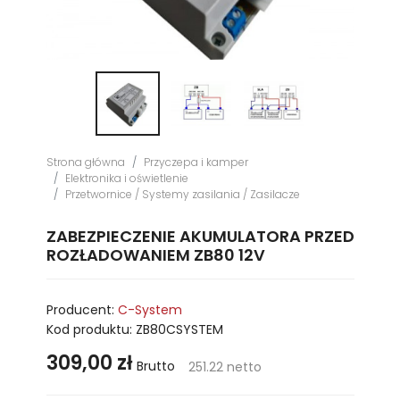
Strona główna
Przyczepa i kamper
Elektronika i oświetlenie
Przetwornice / Systemy zasilania / Zasilacze
ZABEZPIECZENIE AKUMULATORA PRZED
ROZŁADOWANIEM ZB80 12V
Producent:
C-System
Kod produktu:
ZB80CSYSTEM
309,00 zł
Brutto
251.22 netto