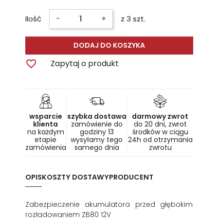
-
+
Ilość
z 3 szt.
DODAJ DO KOSZYKA

Zapytaj o produkt
wsparcie
szybka dostawa
darmowy zwrot
klienta
zamówienie do
do 20 dni, zwrot
na każdym
godziny 13
środków w ciągu
etapie
wysyłamy tego
24h od otrzymania
zamówienia
samego dnia
zwrotu
OPIS
KOSZTY DOSTAWY
PRODUCENT
Zabezpieczenie akumulatora przed głębokim
rozładowaniem ZB80 12V