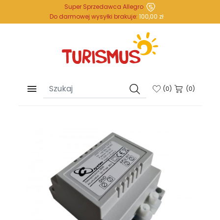
Super Sprzedawca Allegro
Do darmowej wysyłki brakuje:
100,00 zł

(
0
)
(0)