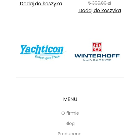
Cena
ka
Dodaj do koszyka
5 399,00 zł
Dodaj do koszyka
D
MENU
O firmie
Blog
Producenci