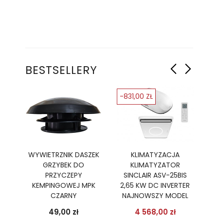
BESTSELLERY
-831,00 ZŁ
-
Ę
WYWIETRZNIK DASZEK
KLIMATYZACJA
GRZYBEK DO
KLIMATYZATOR
PR
R,
PRZYCZEPY
SINCLAIR ASV-25BIS
B
TER
KEMPINGOWEJ MPK
2,65 KW DC INVERTER
2
CZARNY
NAJNOWSZY MODEL
podstawowa
Cena
Cena
Cena pods
49,00 zł
4 568,00 zł
 zł