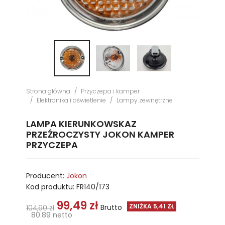
Strona główna
Przyczepa i kamper
Elektronika i oświetlenie
Lampy zewnętrzne
LAMPA KIERUNKOWSKAZ
PRZEŹROCZYSTY JOKON KAMPER
PRZYCZEPA
Producent:
Jokon
Kod produktu:
FR140/173
99,49 zł
ZNIŻKA 5,41 ZŁ
Brutto
104,90 zł
80.89 netto