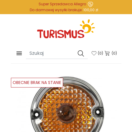
Super Sprzedawca Allegro
Do darmowej wysyłki brakuje:
100,00 zł

(
0
)
(0)
OBECNIE BRAK NA STANIE