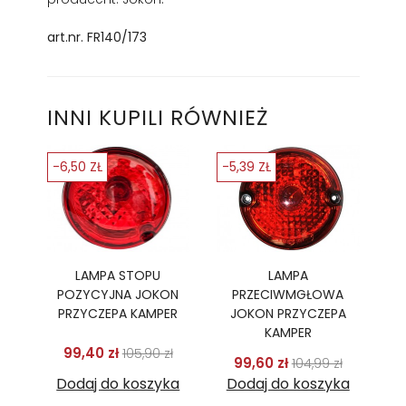
art.nr. FR140/173
INNI KUPILI RÓWNIEŻ
-6,50 ZŁ
-5,39 ZŁ
LAMPA STOPU
LAMPA
POZYCYJNA JOKON
PRZECIWMGŁOWA
PRZYCZEPA KAMPER
JOKON PRZYCZEPA
KAMPER
Cena podstawowa
Cena
99,40 zł
105,90 zł
Cena podstawo
Cena
99,60 zł
104,99 zł
Dodaj do koszyka
Dodaj do koszyka