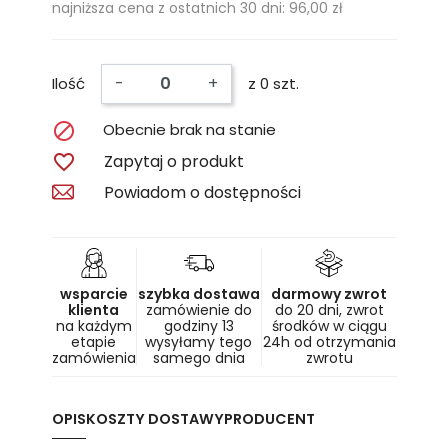
najniższa cena z ostatnich 30 dni: 96,00 zł
-
+
Ilość
z 0 szt.

Obecnie brak na stanie

Zapytaj o produkt
Powiadom o dostępności
wsparcie
szybka dostawa
darmowy zwrot
klienta
zamówienie do
do 20 dni, zwrot
na każdym
godziny 13
środków w ciągu
etapie
wysyłamy tego
24h od otrzymania
zamówienia
samego dnia
zwrotu
OPIS
KOSZTY DOSTAWY
PRODUCENT