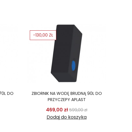
-130,00 ZŁ
70L DO
ZBIORNIK NA WODĘ BRUDNĄ 90L DO
PRZYCZEPY APLAST
odstawowa
Cena
Cena podstawowa
Cena
469,00 zł
599,00 zł
Dodaj do koszyka