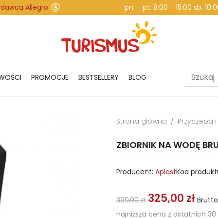
edawca Allegro
pn. - pt. 8:00 - 15:00 sb. 10
WOŚCI
PROMOCJE
BESTSELLERY
BLOG
Strona główna
Przyczepa 
ZBIORNIK NA WODĘ BR
Producent:
Aplast
Kod produkt
325,00 zł
399,00 zł
Brutto
najniższa cena z ostatnich 30 