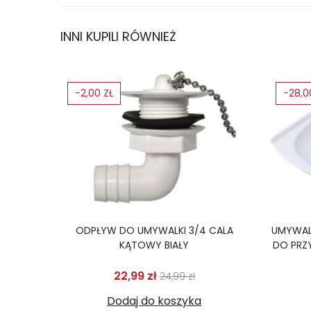
INNI KUPILI RÓWNIEŻ
-2,00 ZŁ
-28,0
ODPŁYW DO UMYWALKI 3/4 CALA
UMYWAL
KĄTOWY BIAŁY
DO PRZ
Cena podstawowa
Cena
22,99 zł
24,99 zł
Dodaj do koszyka