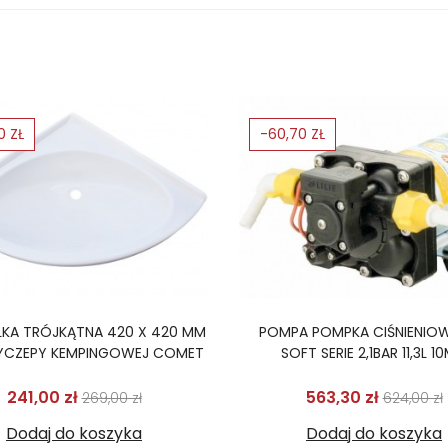
0 ZŁ
-60,70 ZŁ
KA TRÓJKĄTNA 420 X 420 MM
POMPA POMPKA CIŚNIENIOWA
YCZEPY KEMPINGOWEJ COMET
SOFT SERIE 2,1BAR 11,3L 1
Cena podstawowa
Cena
Cena p
241,00 zł
563,30 zł
269,00 zł
624,00 zł
Dodaj do koszyka
Dodaj do koszyka