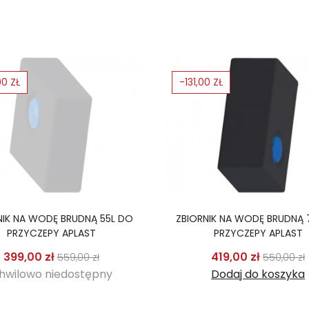
00 ZŁ
-131,00 ZŁ
NIK NA WODĘ BRUDNĄ 55L DO
ZBIORNIK NA WODĘ BRUDNĄ 
PRZYCZEPY APLAST
PRZYCZEPY APLAST
Cena podstawowa
Cena
Cena p
399,00 zł
419,00 zł
559,00 zł
550,00 zł
hwilowo niedostępny
Dodaj do koszyka