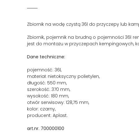
Zbiornik na wodę czystą 36l do przyczepy lub kam
Zbiornik, pojemnik na brudną o pojemności 36l re
jest do montażu w przyczepach kempingowych, kam
Dane techniczne:
pojemność: 36l,
materiał: nietoksyczny polietylen,
długość: 550 mm,
szerokość: 370 mm,
wysokość: 180 mm,
otwór serwisowy: 128,75 mm,
kolor: czarny,
producent: Aplast.
art.nr. 700000100