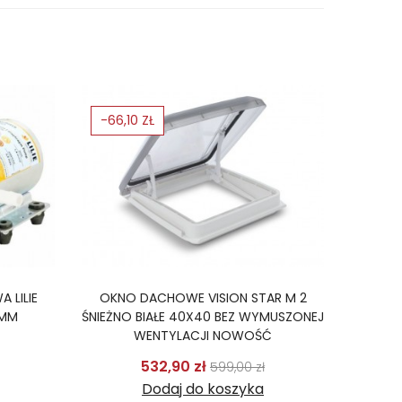
-66,10 ZŁ
 LILIE
OKNO DACHOWE VISION STAR M 2
0MM
ŚNIEŻNO BIAŁE 40X40 BEZ WYMUSZONEJ
WENTYLACJI NOWOŚĆ
odstawowa
Cena
Cena podstawowa
Cena
532,90 zł
599,00 zł
Dodaj do koszyka