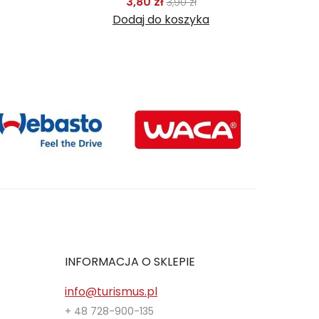
Cena podstawowa
Cena
3,80 zł
3,90 zł
odstawowa
Cena
Dodaj do koszyka
INFORMACJA O SKLEPIE
info@turismus.pl
+ 48 728-900-135