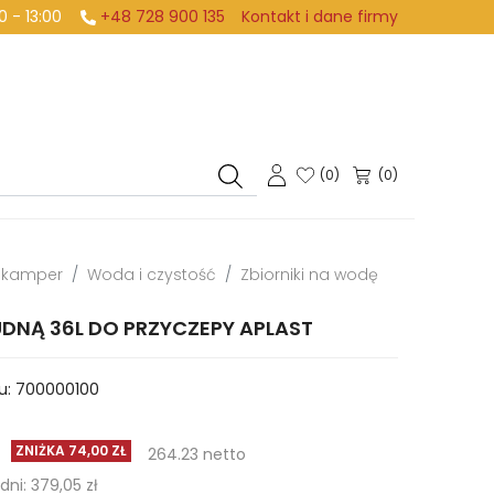
:00 - 13:00
+48 728 900 135
Kontakt i dane firmy
(
0
)
(0)
i kamper
Woda i czystość
Zbiorniki na wodę
UDNĄ 36L DO PRZYCZEPY APLAST
u:
700000100
ZNIŻKA 74,00 ZŁ
264.23 netto
dni: 379,05 zł