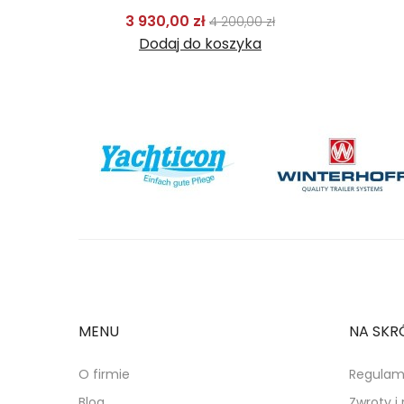
odstawowa
Cena
Cena podstawowa
Cena
3 930,00 zł
ł
4 200,00 zł
Dodaj do koszyka
MENU
NA SKR
O firmie
Regulam
Blog
Zwroty i