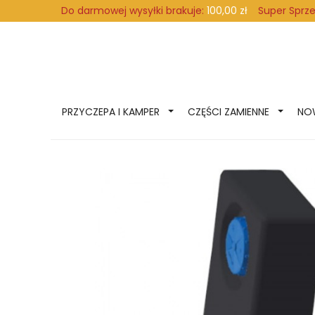
Super Sprz
Do darmowej wysyłki brakuje:
100,00 zł
PRZYCZEPA I KAMPER
CZĘŚCI ZAMIENNE
NO