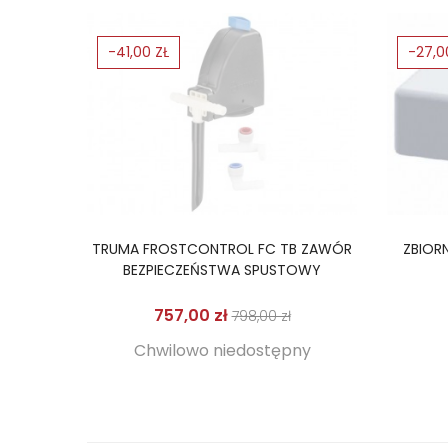
-41,00 ZŁ
-27,0
TRUMA FROSTCONTROL FC TB ZAWÓR
ZBIOR
BEZPIECZEŃSTWA SPUSTOWY
Cena podstawowa
Cena
757,00 zł
798,00 zł
Chwilowo niedostępny