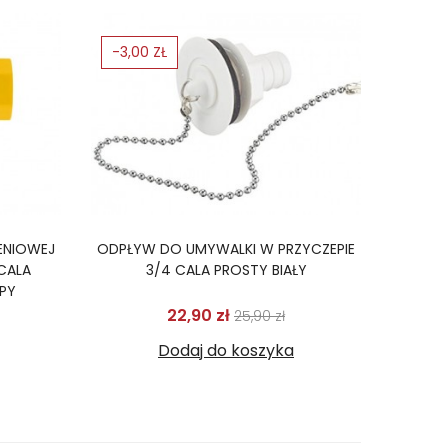
-3,00 ZŁ
ENIOWEJ
ODPŁYW DO UMYWALKI W PRZYCZEPIE
 CALA
3/4 CALA PROSTY BIAŁY
PY
Cena podstawowa
Cena
22,90 zł
25,90 zł
odstawowa
ena
Dodaj do koszyka