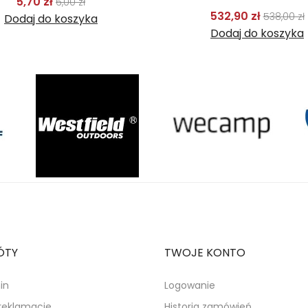
Cena podstawowa
Cena
5,70 zł
6,00 zł
Cena p
532,90 zł
538,00 zł
Dodaj do koszyka
Dodaj do koszyka
ÓTY
TWOJE KONTO
in
Logowanie
 reklamacje
Historia zamówień