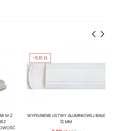
-0,10 ZŁ
-5%
AR M 2
WYPEŁNIENIE LISTWY ALUMINIOWEJ BIAŁE
WĄŻ D
BEZ
12 MM
NOWOŚĆ