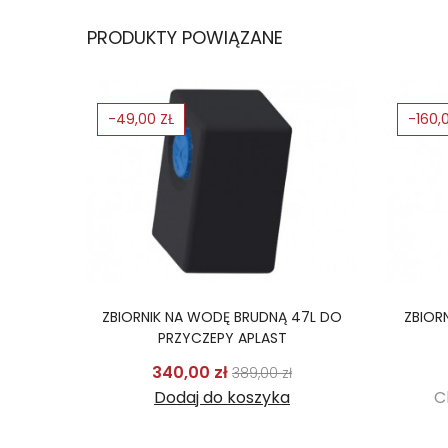
PRODUKTY POWIĄZANE
-49,00 ZŁ
-160,
ZBIORNIK NA WODĘ BRUDNĄ 47L DO
ZBIOR
PRZYCZEPY APLAST
Cena podstawowa
Cena
340,00 zł
389,00 zł
Dodaj do koszyka
C