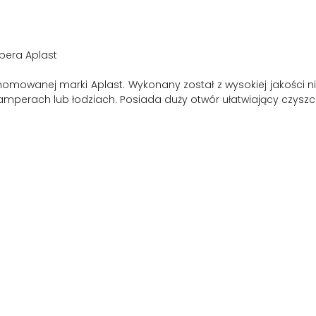
pera Aplast
nomowanej marki Aplast. Wykonany został z wysokiej jakości n
perach lub łodziach. Posiada duży otwór ułatwiający czyszcz