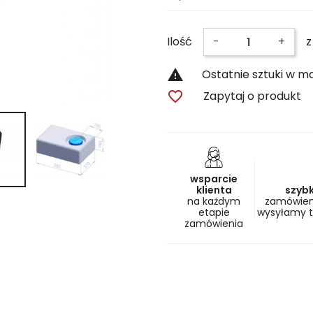
Ilość
-
+
z

Ostatnie sztuki w m

Zapytaj o produkt
wsparcie
klienta
szyb
na każdym
zamówieni
etapie
wysyłamy 
zamówienia