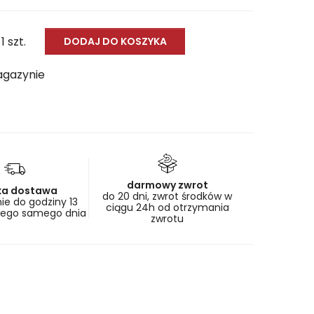
 1 szt.
DODAJ DO KOSZYKA
agazynie
darmowy zwrot
ka dostawa
do 20 dni, zwrot środków w
e do godziny 13
ciągu 24h od otrzymania
tego samego dnia
zwrotu