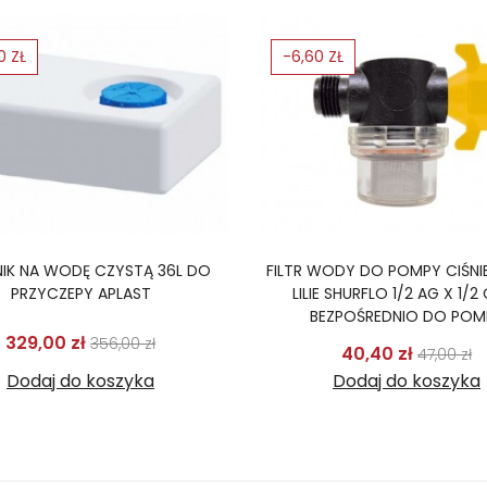
0 ZŁ
-6,60 ZŁ
NIK NA WODĘ CZYSTĄ 36L DO
FILTR WODY DO POMPY CIŚNI
PRZYCZEPY APLAST
LILIE SHURFLO 1/2 AG X 1/2
BEZPOŚREDNIO DO POM
Cena podstawowa
Cena
329,00 zł
356,00 zł
Cena p
C
40,40 zł
47,00 zł
Dodaj do koszyka
Dodaj do koszyka