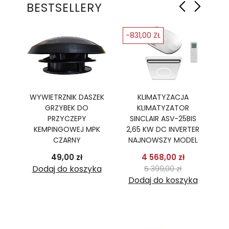
BESTSELLERY
-831,00 ZŁ
-
Ę
WYWIETRZNIK DASZEK
KLIMATYZACJA
GRZYBEK DO
KLIMATYZATOR
PR
R,
PRZYCZEPY
SINCLAIR ASV-25BIS
B
TER
KEMPINGOWEJ MPK
2,65 KW DC INVERTER
2
CZARNY
NAJNOWSZY MODEL
podstawowa
Cena
Cena
Cena pods
49,00 zł
4 568,00 zł
 zł
Cena
ka
Dodaj do koszyka
5 399,00 zł
Dodaj do koszyka
D