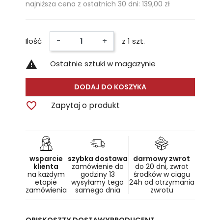
najniższa cena z ostatnich 30 dni: 139,00 zł
-
+
Ilość
z 1 szt.

Ostatnie sztuki w magazynie
DODAJ DO KOSZYKA

Zapytaj o produkt
wsparcie
szybka dostawa
darmowy zwrot
klienta
zamówienie do
do 20 dni, zwrot
na każdym
godziny 13
środków w ciągu
etapie
wysyłamy tego
24h od otrzymania
zamówienia
samego dnia
zwrotu