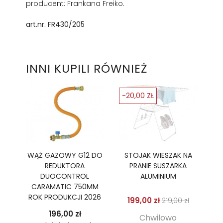
producent: Frankana Freiko.
art.nr. FR430/205
INNI KUPILI RÓWNIEŻ
-20,00 ZŁ
WĄŻ GAZOWY G12 DO
STOJAK WIESZAK NA
REDUKTORA
PRANIE SUSZARKA
DUOCONTROL
ALUMINIUM
CARAMATIC 750MM
ROK PRODUKCJI 2026
Cena podstaw
Cena
199,00 zł
219,00 zł
Cena
196,00 zł
Chwilowo