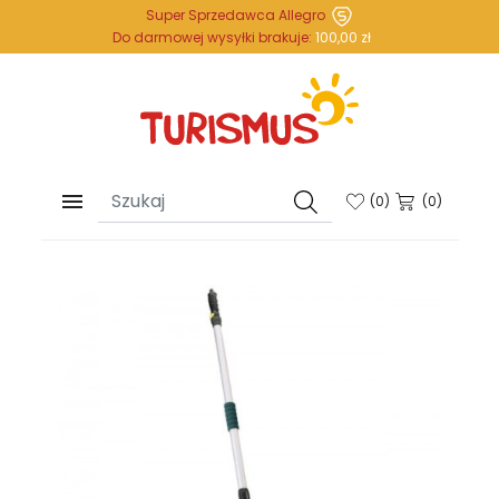
Super Sprzedawca Allegro
Do darmowej wysyłki brakuje:
100,00 zł

(
0
)
(0)