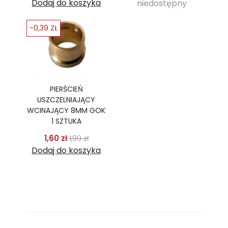
Dodaj do koszyka
niedostępny
-0,39 ZŁ
PIERŚCIEŃ
USZCZELNIAJĄCY
WCINAJĄCY 8MM GOK
1 SZTUKA
Cena podstawowa
Cena
1,60 zł
1,99 zł
Dodaj do koszyka