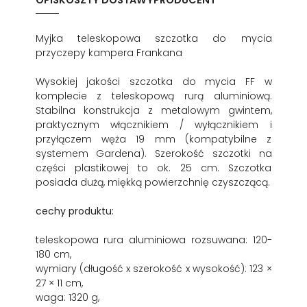
OPIS
KOSZTY DOSTAWY
PRODUCENT
Myjka teleskopowa szczotka do mycia
przyczepy kampera Frankana
Wysokiej jakości szczotka do mycia FF w
komplecie z teleskopową rurą aluminiową.
Stabilna konstrukcja z metalowym gwintem,
praktycznym włącznikiem / wyłącznikiem i
przyłączem węża 19 mm (kompatybilne z
systemem Gardena). Szerokość szczotki na
części plastikowej to ok. 25 cm. Szczotka
posiada dużą, miękką powierzchnię czyszczącą.
cechy produktu:
teleskopowa rura aluminiowa rozsuwana: 120-
180 cm,
wymiary (długość x szerokość x wysokość): 123 ×
27 × 11 cm,
waga: 1320 g,