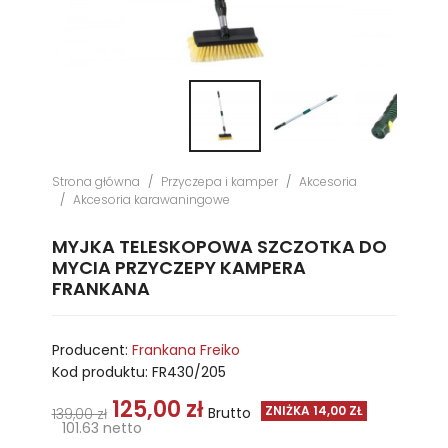
Strona główna
Przyczepa i kamper
Akcesoria
Akcesoria karawaningowe
MYJKA TELESKOPOWA SZCZOTKA DO
MYCIA PRZYCZEPY KAMPERA
FRANKANA
Producent:
Frankana Freiko
Kod produktu:
FR430/205
125,00 zł
ZNIŻKA 14,00 ZŁ
Brutto
139,00 zł
101.63 netto