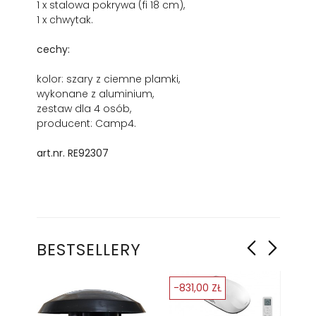
1 x stalowa pokrywa (fi 18 cm),
1 x chwytak.
cechy:
kolor: szary z ciemne plamki,
wykonane z aluminium,
zestaw dla 4 osób,
producent: Camp4.
art.nr.
RE92307
BESTSELLERY
-831,00 ZŁ
-