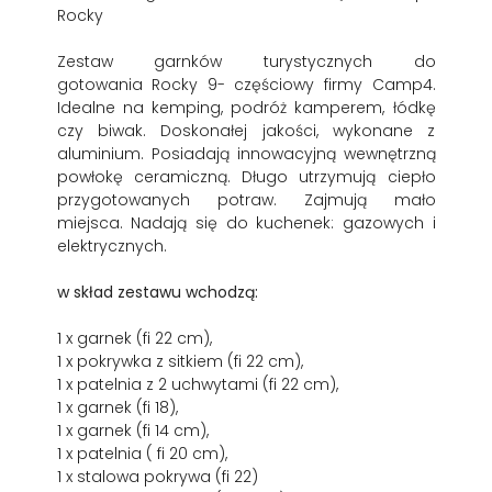
Rocky
Zestaw garnków turystycznych do
gotowania Rocky 9- częściowy firmy Camp4.
Idealne na kemping, podróż kamperem, łódkę
czy biwak. Doskonałej jakości, wykonane z
aluminium. Posiadają innowacyjną wewnętrzną
powłokę ceramiczną. Długo utrzymują ciepło
przygotowanych potraw. Zajmują mało
miejsca. Nadają się do kuchenek: gazowych i
elektrycznych.
w skład zestawu wchodzą:
1 x garnek (fi 22 cm),
1 x pokrywka z sitkiem (fi 22 cm),
1 x patelnia z 2 uchwytami (fi 22 cm),
1 x garnek (fi 18),
1 x garnek (fi 14 cm),
1 x patelnia ( fi 20 cm),
1 x stalowa pokrywa (fi 22)