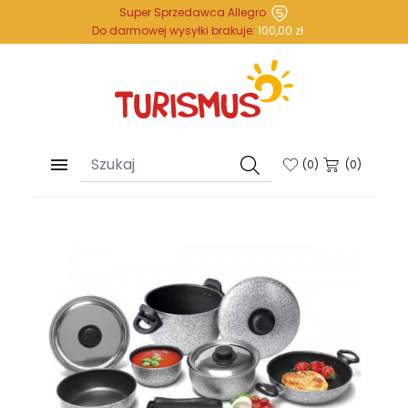
Super Sprzedawca Allegro
Do darmowej wysyłki brakuje:
100,00 zł

(
0
)
(0)