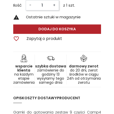
-
+
Ilość
z 1 szt.

Ostatnie sztuki w magazynie
DODAJ DO KOSZYKA

Zapytaj o produkt
wsparcie
szybka dostawa
darmowy zwrot
klienta
zamówienie do
do 20 dni, zwrot
na każdym
godziny 13
środków w ciągu
etapie
wysyłamy tego
24h od otrzymania
zamówienia
samego dnia
zwrotu
OPIS
KOSZTY DOSTAWY
PRODUCENT
Garnki do gotowania zestaw 9 części Camp4