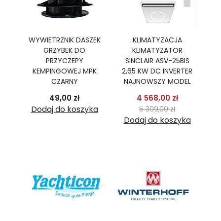
Ę
WYWIETRZNIK DASZEK
KLIMATYZACJA
GRZYBEK DO
KLIMATYZATOR
PR
R,
PRZYCZEPY
SINCLAIR ASV-25BIS
B
TER
KEMPINGOWEJ MPK
2,65 KW DC INVERTER
2
CZARNY
NAJNOWSZY MODEL
podstawowa
Cena
Cena
Cena pods
49,00 zł
4 568,00 zł
 zł
Cena
ka
Dodaj do koszyka
5 399,00 zł
Dodaj do koszyka
D