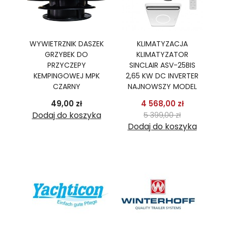
Ę
WYWIETRZNIK DASZEK
KLIMATYZACJA
GRZYBEK DO
KLIMATYZATOR
PR
R,
PRZYCZEPY
SINCLAIR ASV-25BIS
B
TER
KEMPINGOWEJ MPK
2,65 KW DC INVERTER
2
CZARNY
NAJNOWSZY MODEL
podstawowa
Cena
Cena
Cena pods
49,00 zł
4 568,00 zł
 zł
Cena
ka
Dodaj do koszyka
5 399,00 zł
Dodaj do koszyka
D