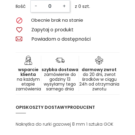
-
+
Ilość
z 0 szt.

Obecnie brak na stanie

Zapytaj o produkt
Powiadom o dostępności
wsparcie
szybka dostawa
darmowy zwrot
klienta
zamówienie do
do 20 dni, zwrot
na każdym
godziny 13
środków w ciągu
etapie
wysyłamy tego
24h od otrzymania
zamówienia
samego dnia
zwrotu
OPIS
KOSZTY DOSTAWY
PRODUCENT
Nakrętka do rurki gazowej 8 mm 1 sztuka GOK