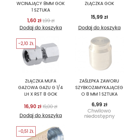
WCINAJĄCY 8MM GOK
ZŁĄCZKA GOK
1 SZTUKA
Cena
15,99 zł
Cena podstawowa
Cena
1,60 zł
1,99 zł
Dodaj do koszyka
Dodaj do koszyka
-2,10 ZŁ
ZŁĄCZKA MUFA
ZAŚLEPKA ZAWORU
GAZOWA GAZU G 1/4
SZYBKOZAMYKAJĄCEG
LH X RST 8 GOK
O 8 MM 1 SZTUKA
Cena
6,99 zł
Cena podstawowa
Cena
16,90 zł
19,00 zł
Chwilowo
Dodaj do koszyka
niedostępny
-0,51 ZŁ