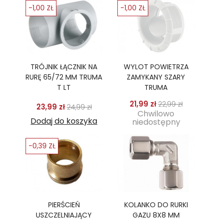
-1,00 ZŁ
-1,00 ZŁ
TRÓJNIK ŁĄCZNIK NA
WYLOT POWIETRZA
RURĘ 65/72 MM TRUMA
ZAMYKANY SZARY
T LT
TRUMA
Cena podstawo
Cena
21,99 zł
22,99 zł
Cena podstawowa
Cena
23,99 zł
24,99 zł
Chwilowo
Dodaj do koszyka
niedostępny
-0,39 ZŁ
PIERŚCIEŃ
KOLANKO DO RURKI
USZCZELNIAJĄCY
GAZU 8X8 MM