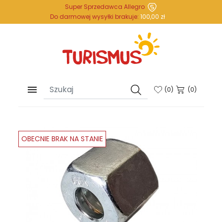
Super Sprzedawca Allegro
Do darmowej wysyłki brakuje:
100,00 zł

(
0
)
(0)
OBECNIE BRAK NA STANIE