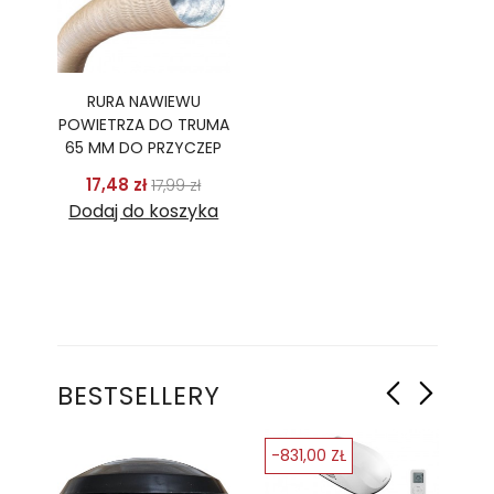
RURA NAWIEWU
POWIETRZA DO TRUMA
65 MM DO PRZYCZEP
Cena podstawowa
Cena
17,48 zł
17,99 zł
Dodaj do koszyka
BESTSELLERY
-831,00 ZŁ
-