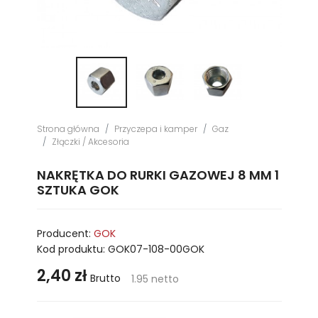
Strona główna
Przyczepa i kamper
Gaz
Złączki / Akcesoria
NAKRĘTKA DO RURKI GAZOWEJ 8 MM 1
SZTUKA GOK
Producent:
GOK
Kod produktu:
GOK07-108-00GOK
2,40 zł
Brutto
1.95 netto