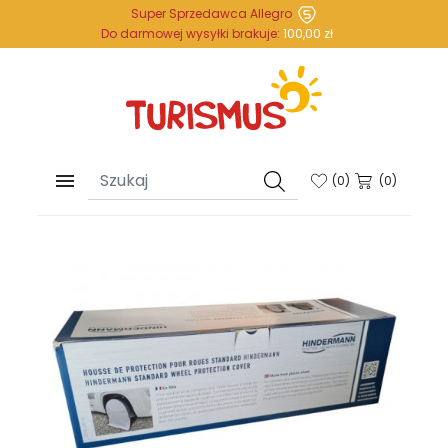
Super Sprzedawca Allegro
Do darmowej wysyłki brakuje:
100,00 zł

(
0
)
(0)