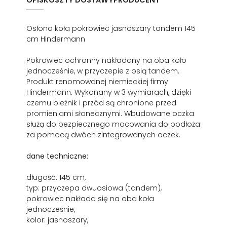
OPIS
KOSZTY DOSTAWY
PRODUCENT
Osłona koła pokrowiec jasnoszary tandem 145
cm Hindermann
Pokrowiec ochronny nakładany na oba koło
jednocześnie, w przyczepie z osią tandem.
Produkt renomowanej niemieckiej firmy
Hindermann.
Wykonany w 3 wymiarach, dzięki
czemu bieżnik i przód są chronione przed
promieniami słonecznymi. Wbudowane oczka
służą do bezpiecznego mocowania do podłoża
za pomocą dwóch zintegrowanych oczek.
dane techniczne:
długość: 145 cm,
typ: przyczepa dwuosiowa (tandem),
pokrowiec nakłada się na oba koła
jednocześnie,
kolor: jasnoszary,