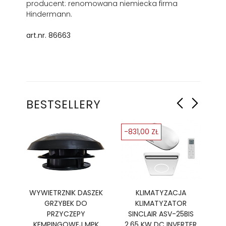
producent: renomowana niemiecka firma
Hindermann.
art.nr. 86663
BESTSELLERY
-831,00 ZŁ
-
Ę
WYWIETRZNIK DASZEK
KLIMATYZACJA
GRZYBEK DO
KLIMATYZATOR
PR
R,
PRZYCZEPY
SINCLAIR ASV-25BIS
B
TER
KEMPINGOWEJ MPK
2,65 KW DC INVERTER