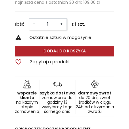
najniższa cena z ostatnich 30 dni: 109,00 zł
-
+
Ilość
z 1 szt.

Ostatnie sztuki w magazynie
DODAJ DO KOSZYKA

Zapytaj o produkt
wsparcie
szybka dostawa
darmowy zwrot
klienta
zamówienie do
do 20 dni, zwrot
na każdym
godziny 13
środków w ciągu
etapie
wysyłamy tego
24h od otrzymania
zamówienia
samego dnia
zwrotu