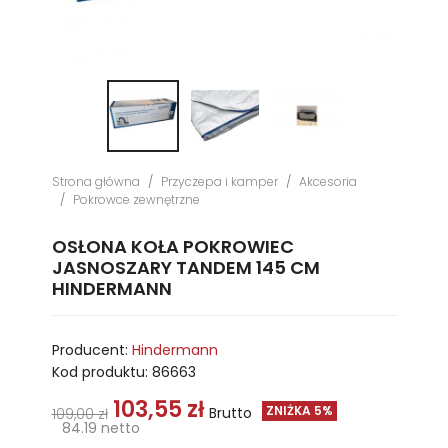
Strona główna
Przyczepa i kamper
Akcesoria
Pokrowce zewnętrzne
OSŁONA KOŁA POKROWIEC
JASNOSZARY TANDEM 145 CM
HINDERMANN
Producent:
Hindermann
Kod produktu:
86663
103,55 zł
ZNIŻKA 5%
Brutto
109,00 zł
84.19 netto