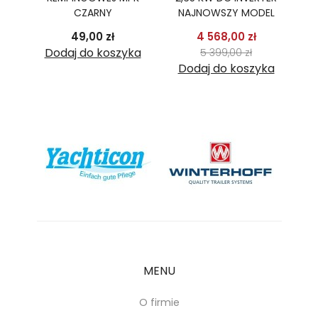
2
CZARNY
NAJNOWSZY MODEL
podstawowa
Cena
Cena
Cena pods
49,00 zł
4 568,00 zł
 zł
Cena
ka
Dodaj do koszyka
5 399,00 zł
Dodaj do koszyka
D
MENU
O firmie