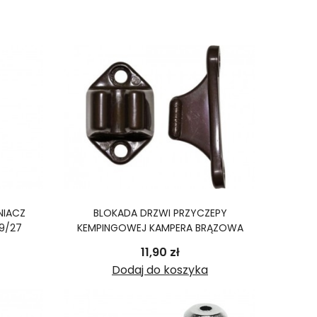
NIACZ
BLOKADA DRZWI PRZYCZEPY
09/27
KEMPINGOWEJ KAMPERA BRĄZOWA
odstawowa
ena
Cena
11,90 zł
Dodaj do koszyka