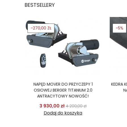
BESTSELLERY
-270,00 ZŁ
-5%
SINCLAIR
NAPĘD MOVER DO PRZYCZEPY 1
KEDRA 
ERTER
OSIOWEJ BERGER TITANIUM 2.0
N
ANTRACYTOWY NOWOŚĆ!
odstawowa
Cena
Cena podstawowa
Cena
3 930,00 zł
ł
4 200,00 zł
Dodaj do koszyka