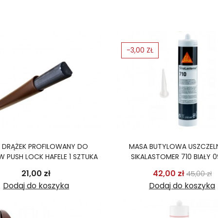
-3,00 ZŁ
T DRĄŻEK PROFILOWANY DO
MASA BUTYLOWA USZCZEL
 PUSH LOCK HAFELE 1 SZTUKA
SIKALASTOMER 710 BIAŁY 
Cena
Cena p
C
21,00 zł
42,00 zł
45,00 zł
Dodaj do koszyka
Dodaj do koszyka