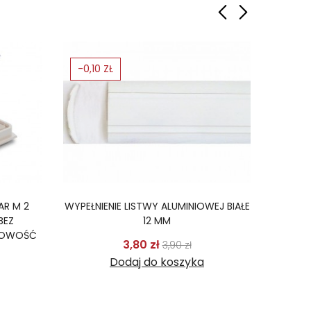
-0,10 ZŁ
-5%
AR M 2
WYPEŁNIENIE LISTWY ALUMINIOWEJ BIAŁE
WĄŻ D
BEZ
12 MM
NOWOŚĆ
Cena podstawowa
Cena
3,80 zł
3,90 zł
odstawowa
Cena
Dodaj do koszyka