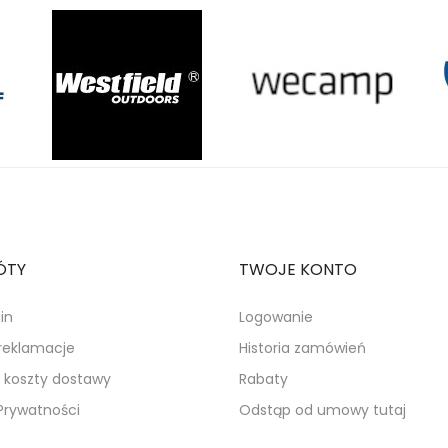
ÓTY
TWOJE KONTO
in
Logowanie
 reklamacje
Historia zamówień
i koszty dostawy
Rabaty
 Prywatności
Odstąp od umowy tutaj