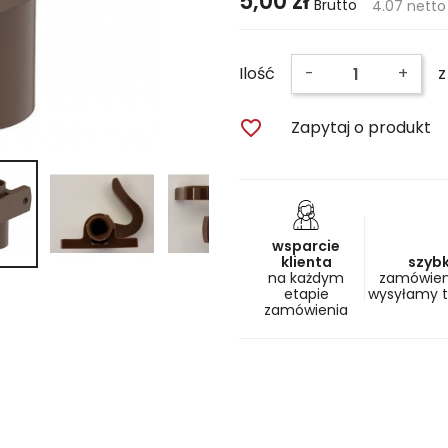
5,00 zł
Brutto
4.07 netto
Ilość
-
+
z

Zapytaj o produkt
wsparcie
klienta
szyb
na każdym
zamówieni
etapie
wysyłamy 
zamówienia