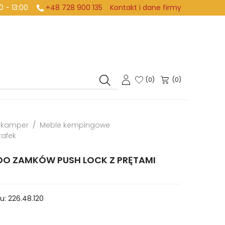
:00 - 13:00
+48 728 900 135
Kontakt i dane firmy
(
0
)
(0)
i kamper
Meble kempingowe
zafek
DO ZAMKÓW PUSH LOCK Z PRĘTAMI
u:
226.48.120