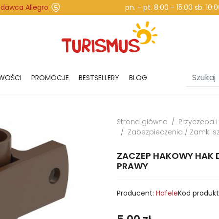
edawca Allegro
pn. - pt. 8:00 - 15:00 sb. 10
WOŚCI
PROMOCJE
BESTSELLERY
BLOG
Strona główna
Przyczepa 
Zabezpieczenia / Zamki s
ZACZEP HAKOWY HAK 
PRAWY
Producent:
Hafele
Kod produkt