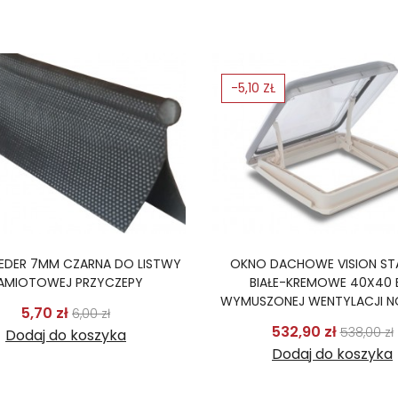
-5,10 ZŁ
KEDER 7MM CZARNA DO LISTWY
OKNO DACHOWE VISION ST
AMIOTOWEJ PRZYCZEPY
BIAŁE-KREMOWE 40X40 
WYMUSZONEJ WENTYLACJI 
Cena podstawowa
Cena
5,70 zł
6,00 zł
Cena p
532,90 zł
538,00 zł
Dodaj do koszyka
Dodaj do koszyka