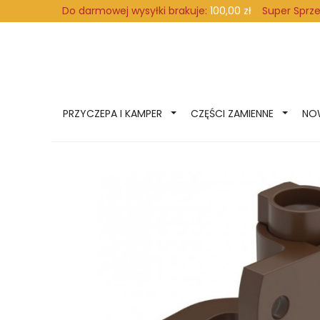
Super Sprz
Do darmowej wysyłki brakuje:
100,00 zł
PRZYCZEPA I KAMPER
CZĘŚCI ZAMIENNE
NO