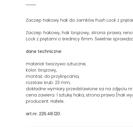
Zaczep hakowy hak do zamków Push Lock z pręta
Zaczep hakowy, hak brązowy, strona prawa, ren
Lock z prętami o średnicy 6mm. Świetnie sprawd
dane techniczne:
materiał: tworzywo sztuczne,
kolor: brązowy,
montaż: do przykręcania,
rozstaw śrub: 23 mm,
dokładne wymiary przedstawione sa na zdjęciu nr 
cena zawiera: 1 sztukę haka, strona prawa (hak wy
producent: Hafele.
art.nr. 226.48.120