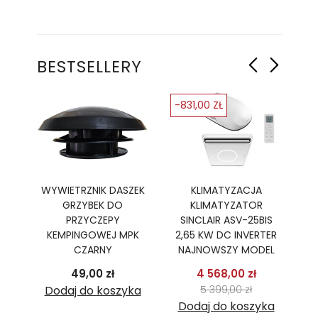
BESTSELLERY
-831,00 ZŁ
-
Ę
WYWIETRZNIK DASZEK
KLIMATYZACJA
GRZYBEK DO
KLIMATYZATOR
PR
R,
PRZYCZEPY
SINCLAIR ASV-25BIS
B
TER
KEMPINGOWEJ MPK
2,65 KW DC INVERTER
2
CZARNY
NAJNOWSZY MODEL
podstawowa
Cena
Cena
Cena pods
49,00 zł
4 568,00 zł
 zł
Cena
ka
Dodaj do koszyka
5 399,00 zł
Dodaj do koszyka
D