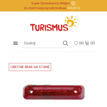
Super Sprzedawca Allegro
Do darmowej wysyłki brakuje:
100,00 zł

(
0
)
(0)
OBECNIE BRAK NA STANIE