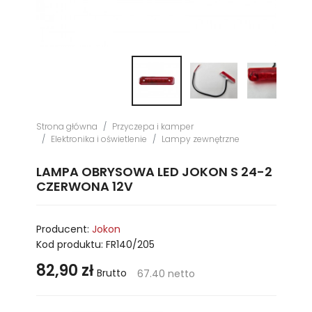
Strona główna
Przyczepa i kamper
Elektronika i oświetlenie
Lampy zewnętrzne
LAMPA OBRYSOWA LED JOKON S 24-2
CZERWONA 12V
Producent:
Jokon
Kod produktu:
FR140/205
82,90 zł
Brutto
67.40 netto