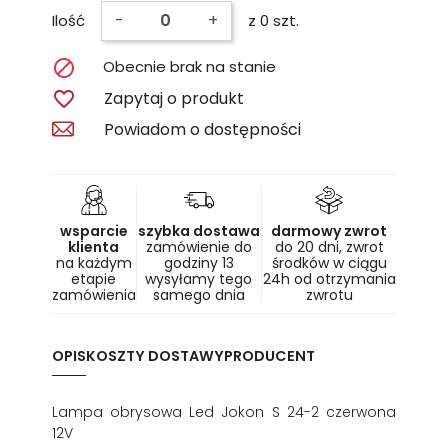
-
+
Ilość
z 0 szt.

Obecnie brak na stanie

Zapytaj o produkt
Powiadom o dostępności
wsparcie
szybka dostawa
darmowy zwrot
klienta
zamówienie do
do 20 dni, zwrot
na każdym
godziny 13
środków w ciągu
etapie
wysyłamy tego
24h od otrzymania
zamówienia
samego dnia
zwrotu
OPIS
KOSZTY DOSTAWY
PRODUCENT
Lampa obrysowa Led Jokon S 24-2 czerwona
12V