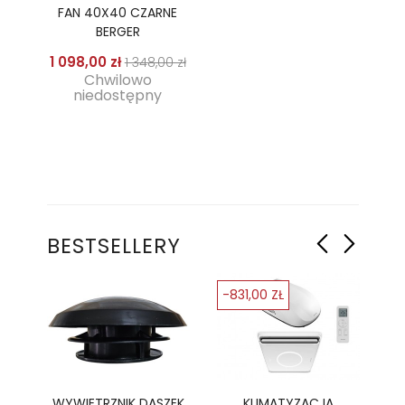
FAN 40X40 CZARNE
BERGER
Cena podstawowa
Cena
1 098,00 zł
1 348,00 zł
Chwilowo
niedostępny
BESTSELLERY
-831,00 ZŁ
-
Ę
WYWIETRZNIK DASZEK
KLIMATYZACJA