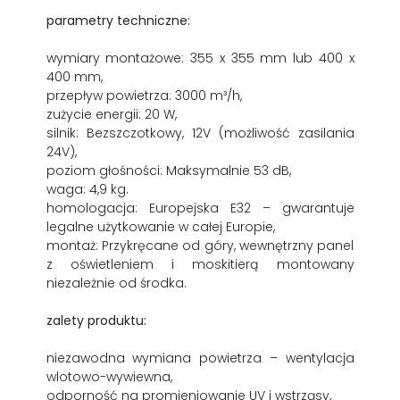
parametry techniczne:
wymiary montażowe: 355 x 355 mm lub 400 x
400 mm,
przepływ powietrza: 3000 m³/h,
zużycie energii: 20 W,
silnik: Bezszczotkowy, 12V (możliwość zasilania
24V),
poziom głośności: Maksymalnie 53 dB,
waga: 4,9 kg.
homologacja: Europejska E32 – gwarantuje
legalne użytkowanie w całej Europie,
montaż: Przykręcane od góry, wewnętrzny panel
z oświetleniem i moskitierą montowany
niezależnie od środka.
zalety produktu:
niezawodna wymiana powietrza – wentylacja
wlotowo-wywiewna,
odporność na promieniowanie UV i wstrząsy,