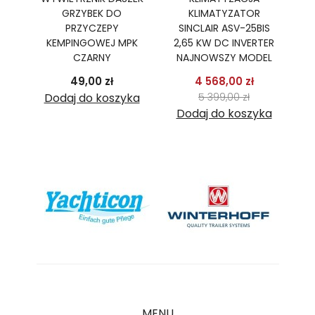
GRZYBEK DO
KLIMATYZATOR
PR
R,
PRZYCZEPY
SINCLAIR ASV-25BIS
B
TER
KEMPINGOWEJ MPK
2,65 KW DC INVERTER
2
CZARNY
NAJNOWSZY MODEL
podstawowa
Cena
Cena
Cena pods
49,00 zł
4 568,00 zł
 zł
Cena
ka
Dodaj do koszyka
5 399,00 zł
Dodaj do koszyka
D
MENU