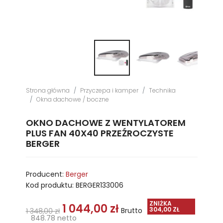
Strona główna
Przyczepa i kamper
Technika
Okna dachowe / boczne
OKNO DACHOWE Z WENTYLATOREM
PLUS FAN 40X40 PRZEŹROCZYSTE
BERGER
Producent:
Berger
Kod produktu:
BERGER133006
ZNIŻKA
1 044,00 zł
304,00 ZŁ
Brutto
1 348,00 zł
848.78 netto