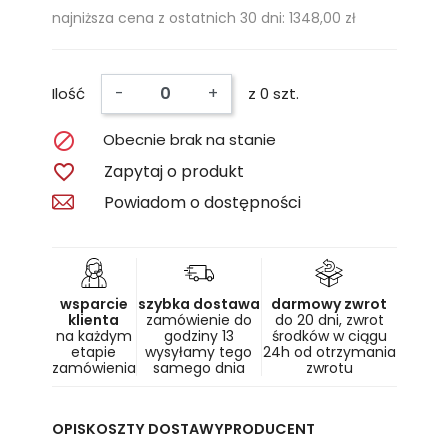
najniższa cena z ostatnich 30 dni: 1348,00 zł
-
+
Ilość
z 0 szt.

Obecnie brak na stanie

Zapytaj o produkt
Powiadom o dostępności
wsparcie
szybka dostawa
darmowy zwrot
klienta
zamówienie do
do 20 dni, zwrot
na każdym
godziny 13
środków w ciągu
etapie
wysyłamy tego
24h od otrzymania
zamówienia
samego dnia
zwrotu
OPIS
KOSZTY DOSTAWY
PRODUCENT