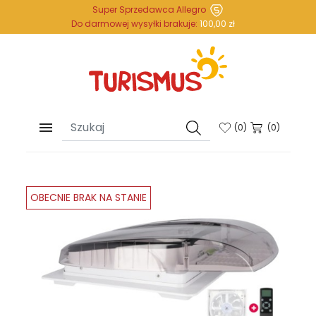
Super Sprzedawca Allegro
Do darmowej wysyłki brakuje:
100,00 zł

(
0
)
(0)
OBECNIE BRAK NA STANIE