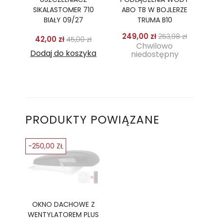
SIKALASTOMER 710
ABO TB W BOJLERZE
BIAŁY 09/27
TRUMA B10
Cena podstaw
Cena
249,00 zł
253,98 zł
Cena podstawowa
Cena
42,00 zł
45,00 zł
Chwilowo
Dodaj do koszyka
niedostępny
PRODUKTY POWIĄZANE
-250,00 ZŁ
OKNO DACHOWE Z
WENTYLATOREM PLUS