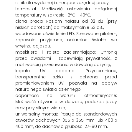
silnik dla wydajnej i energooszczędnej pracy,
termostat: Możliwość ustawienia pożądanej
temperatury w zakresie -2°C ~ 40°C,
cicha praca: Poziom hałasu od 32 dB (przy
niskich obrotach) do maksymalnie 53 dB.,
wbudowane oświetlenie LED: Sterowane pilotem,
zapewnia przyjemne, naturalne światło we
wnętrzu pojazdu,
moskitiera i roleta zaciemniająca: Chronią
przed owadami i zapewniają prywatność, z
możliwością przesuwania w dowolną pozycję,
kopuła UV odporna: Przyciemnione,
transparentne szkło z ochroną przed
promieniowaniem UV, pozwala na dopływ
naturalnego światła dziennego,
odporność na warunki atmosferyczne:
Możliwość używania w deszczu, podczas jazdy
oraz przy silnym wietrze,
uniwersalny montaż: Pasuje do standardowych
otworów dachowych 355 x 355 mm lub 400 x
400 mm, do dachów o grubości 27–80 mm.