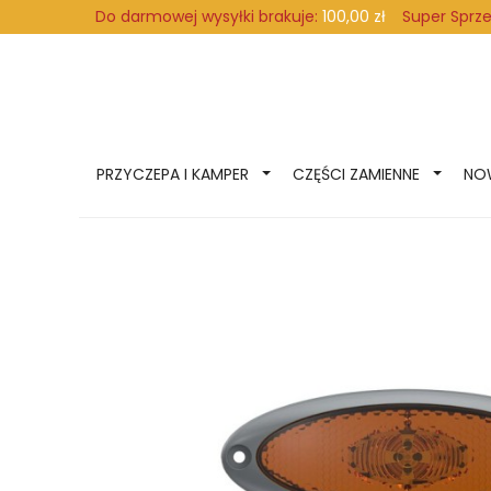
Super Sprz
Do darmowej wysyłki brakuje:
100,00 zł
PRZYCZEPA I KAMPER
CZĘŚCI ZAMIENNE
NO