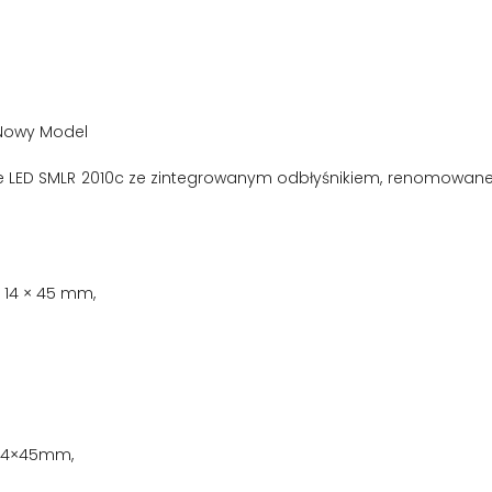
 Nowy Model
e LED SMLR 2010c ze zintegrowanym odbłyśnikiem, renomowane
 14 × 45 mm,
×14×45mm,