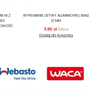
AR M 2
WYPEŁNIENIE LISTWY ALUMINIOWEJ BIAŁE
WĄŻ D
BEZ
12 MM
NOWOŚĆ
Cena podstawowa
Cena
3,80 zł
3,90 zł
odstawowa
Cena
Dodaj do koszyka