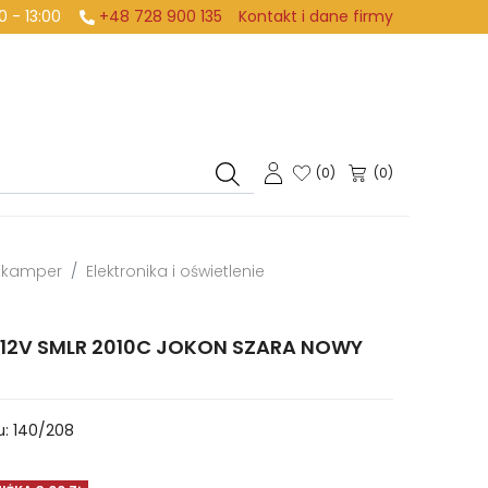
:00 - 13:00
+48 728 900 135
Kontakt i dane firmy
(
0
)
(0)
i kamper
Elektronika i oświetlenie
12V SMLR 2010C JOKON SZARA NOWY
u:
140/208