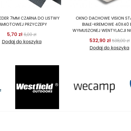
KEDER 7MM CZARNA DO LISTWY
OKNO DACHOWE VISION ST
AMIOTOWEJ PRZYCZEPY
BIAŁE-KREMOWE 40X40 
WYMUSZONEJ WENTYLACJI 
Cena podstawowa
Cena
5,70 zł
6,00 zł
Cena p
532,90 zł
538,00 zł
Dodaj do koszyka
Dodaj do koszyka