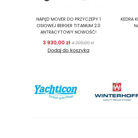
SINCLAIR
NAPĘD MOVER DO PRZYCZEPY 1
KEDRA 
ERTER
OSIOWEJ BERGER TITANIUM 2.0
N
ANTRACYTOWY NOWOŚĆ!
odstawowa
Cena
Cena podstawowa
Cena
3 930,00 zł
ł
4 200,00 zł
Dodaj do koszyka