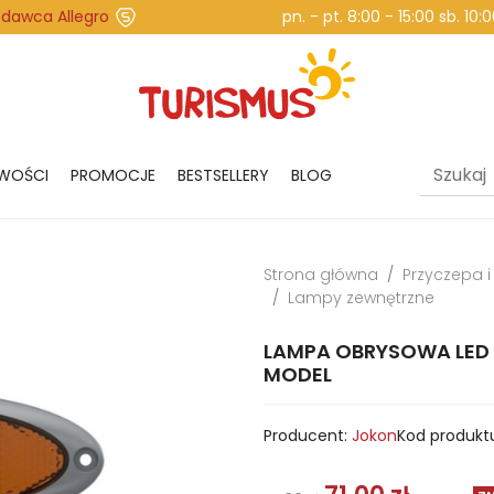
edawca Allegro
pn. - pt. 8:00 - 15:00 sb. 10
WOŚCI
PROMOCJE
BESTSELLERY
BLOG
Strona główna
Przyczepa 
Lampy zewnętrzne
LAMPA OBRYSOWA LED 
MODEL
Producent:
Jokon
Kod produkt