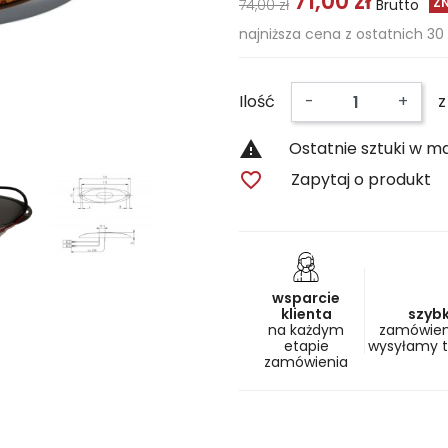
71,00 zł
ZN
74,00 zł
Brutto
najniższa cena z ostatnich 30 
Ilość
-
+
z

Ostatnie sztuki w m

Zapytaj o produkt
wsparcie
klienta
szyb
na każdym
zamówieni
etapie
wysyłamy 
zamówienia