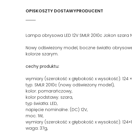
OPIS
KOSZTY DOSTAWY
PRODUCENT
Lampa obrysowa LED 12V SMLR 2010c Jokon szara
Nowy odświeżony model, boczne światło obrysow
kolorze szarym.
cechy produktu:
wymiary (szerokość x głębokość x wysokość): 124 ×
typ: SMLR 2010c (nowy odświeżony model),
kolor: pomarańczowy,
kolor podstawy: szara,
typ światła: LED,
napięcie nominalne: (DC) 12V,
moc: 1W,
wymiary (szerokość x głębokość x wysokość): 124
waga: 37g,