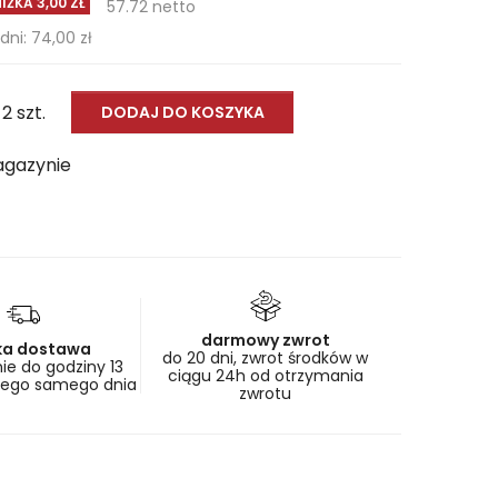
IŻKA 3,00 ZŁ
57.72 netto
dni: 74,00 zł
 2 szt.
DODAJ DO KOSZYKA
agazynie
darmowy zwrot
ka dostawa
do 20 dni, zwrot środków w
e do godziny 13
ciągu 24h od otrzymania
tego samego dnia
zwrotu