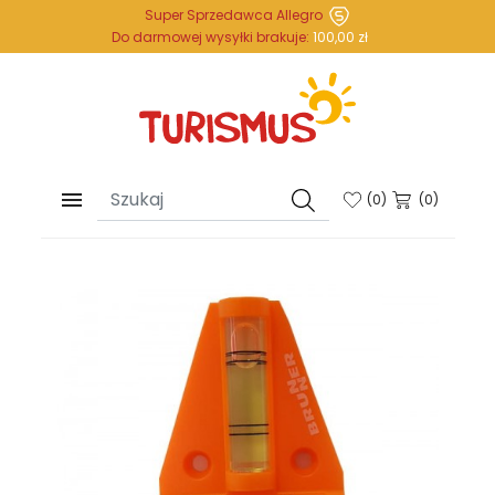
Super Sprzedawca Allegro
Do darmowej wysyłki brakuje:
100,00 zł

(
0
)
(0)