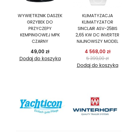
Ę
WYWIETRZNIK DASZEK
KLIMATYZACJA
GRZYBEK DO
KLIMATYZATOR
PR
R,
PRZYCZEPY
SINCLAIR ASV-25BIS
B
TER
KEMPINGOWEJ MPK
2,65 KW DC INVERTER
2
CZARNY
NAJNOWSZY MODEL
podstawowa
Cena
Cena
Cena pods
49,00 zł
4 568,00 zł
 zł
Cena
ka
Dodaj do koszyka
5 399,00 zł
Dodaj do koszyka
D