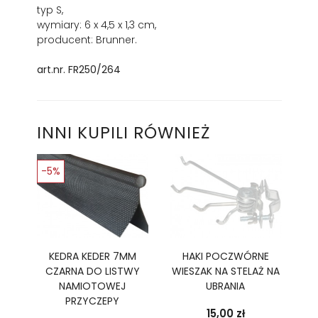
typ S,
wymiary: 6 x 4,5 x 1,3 cm,
producent: Brunner.
art.nr. FR250/264
INNI KUPILI RÓWNIEŻ
-5%
KEDRA KEDER 7MM
HAKI POCZWÓRNE
CZARNA DO LISTWY
WIESZAK NA STELAŻ NA
NAMIOTOWEJ
UBRANIA
PRZYCZEPY
Cena
15,00 zł