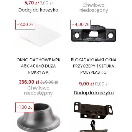
Cena podstawowa
Cena
5,70 zł
6,00 zł
Chwilowo
Dodaj do koszyka
niedostępny
-3,00 ZŁ
-4,00 ZŁ
OKNO DACHOWE MPK
BLOKADA KLAMKI OKNA
46K 40X40 DUŻA
PRZYCZEPY 1 SZTUKA
POKRYWA
POLYPLASTIC
Cena podstawowa
Cena
356,00 zł
359,00 zł
Cena podstawo
Cena
9,00 zł
13,00 zł
Chwilowo
Dodaj do koszyka
niedostępny
-1,00 ZŁ