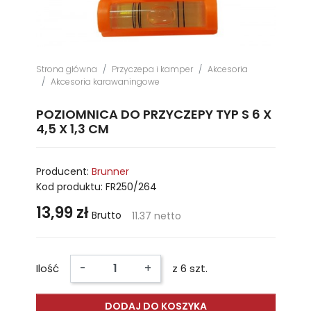
Strona główna
Przyczepa i kamper
Akcesoria
Akcesoria karawaningowe
POZIOMNICA DO PRZYCZEPY TYP S 6 X
4,5 X 1,3 CM
Producent:
Brunner
Kod produktu:
FR250/264
13,99 zł
Brutto
11.37 netto
-
+
Ilość
z 6 szt.
DODAJ DO KOSZYKA