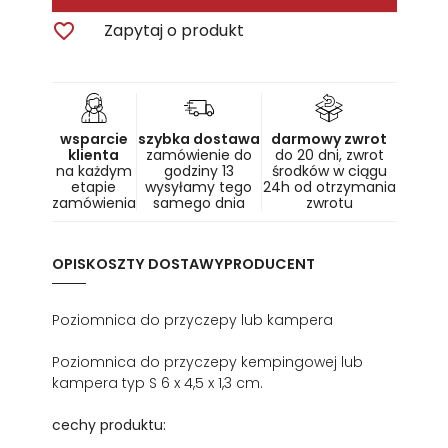

Zapytaj o produkt
wsparcie
szybka dostawa
darmowy zwrot
klienta
zamówienie do
do 20 dni, zwrot
na każdym
godziny 13
środków w ciągu
etapie
wysyłamy tego
24h od otrzymania
zamówienia
samego dnia
zwrotu
OPIS
KOSZTY DOSTAWY
PRODUCENT
Poziomnica do przyczepy lub kampera
Poziomnica do przyczepy kempingowej lub
kampera typ S 6 x 4,5 x 1,3 cm.
cechy produktu: