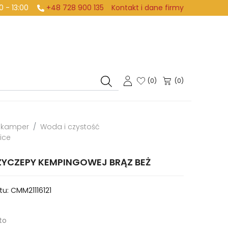
:00 - 13:00
+48 728 900 135
Kontakt i dane firmy
(
0
)
(0)
i kamper
Woda i czystość
ice
YCZEPY KEMPINGOWEJ BRĄZ BEŻ
tu:
CMM21116121
to