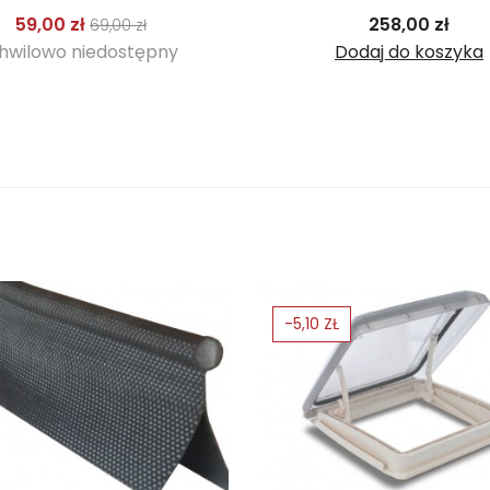
Cena podstawowa
Cena
Cen
59,00 zł
258,00 zł
69,00 zł
hwilowo niedostępny
Dodaj do koszyka
-5,10 ZŁ