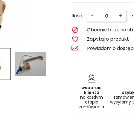
Ilość
-
+
z

Obecnie brak na st

Zapytaj o produkt
Powiadom o dostęp
wsparcie
klienta
szyb
na każdym
zamówieni
etapie
wysyłamy 
zamówienia