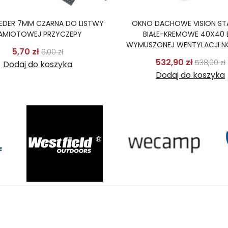
KEDER 7MM CZARNA DO LISTWY
OKNO DACHOWE VISION ST
AMIOTOWEJ PRZYCZEPY
BIAŁE-KREMOWE 40X40 
WYMUSZONEJ WENTYLACJI 
Cena podstawowa
Cena
5,70 zł
6,00 zł
Cena p
532,90 zł
538,00 zł
Dodaj do koszyka
Dodaj do koszyka