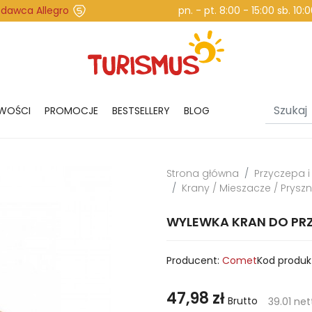
edawca Allegro
pn. - pt. 8:00 - 15:00 sb. 10
WOŚCI
PROMOCJE
BESTSELLERY
BLOG
Strona główna
Przyczepa 
Krany / Mieszacze / Pryszn
WYLEWKA KRAN DO PRZ
Producent:
Comet
Kod produk
47,98 zł
Brutto
39.01 net