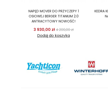
SINCLAIR
NAPĘD MOVER DO PRZYCZEPY 1
KEDRA 
ERTER
OSIOWEJ BERGER TITANIUM 2.0
N
ANTRACYTOWY NOWOŚĆ!
odstawowa
Cena
Cena podstawowa
Cena
3 930,00 zł
ł
4 200,00 zł
Dodaj do koszyka