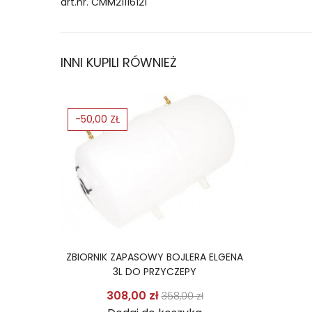
art.nr. CMM21116121
INNI KUPILI RÓWNIEŻ
-50,00 ZŁ
ZBIORNIK ZAPASOWY BOJLERA ELGENA
3L DO PRZYCZEPY
Cena podstawowa
Cena
308,00 zł
358,00 zł