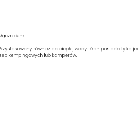
włącznikiem
. Przystosowany również do ciepłej wody. Kran posiada tylko j
czep kempingowych lub kamperów.