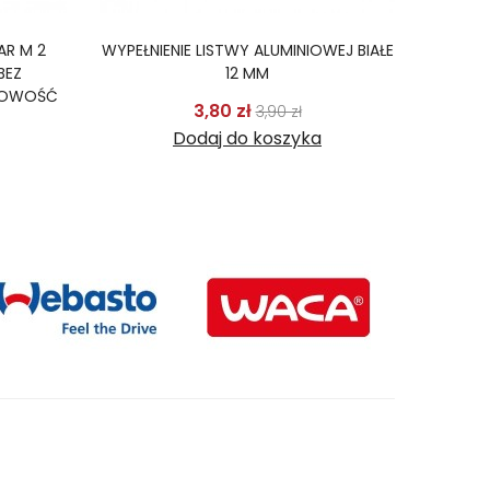
AR M 2
WYPEŁNIENIE LISTWY ALUMINIOWEJ BIAŁE
WĄŻ D
BEZ
12 MM
NOWOŚĆ
Cena podstawowa
Cena
3,80 zł
3,90 zł
odstawowa
Cena
Dodaj do koszyka