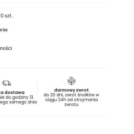
 0 szt.
anie
ności
darmowy zwrot
ka dostawa
do 20 dni, zwrot środków w
e do godziny 13
ciągu 24h od otrzymania
tego samego dnia
zwrotu