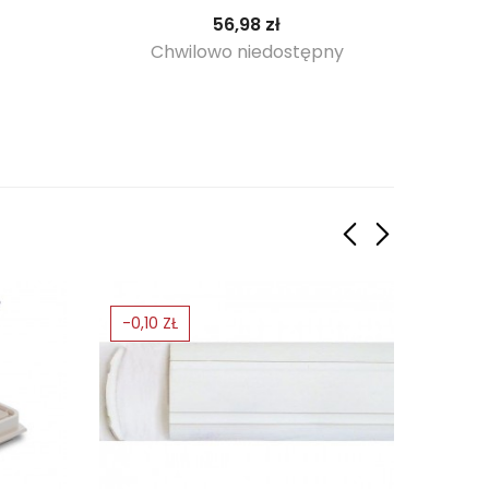
a
Cena
56,98 zł
Chwilowo niedostępny
C
-0,10 ZŁ
-5%