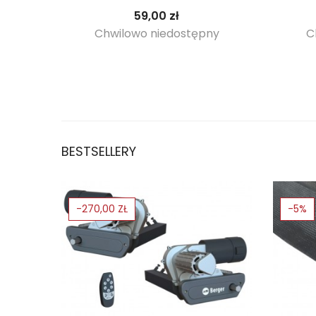
Cena
59,00 zł
Chwilowo niedostępny
C
BESTSELLERY
-270,00 ZŁ
-5%