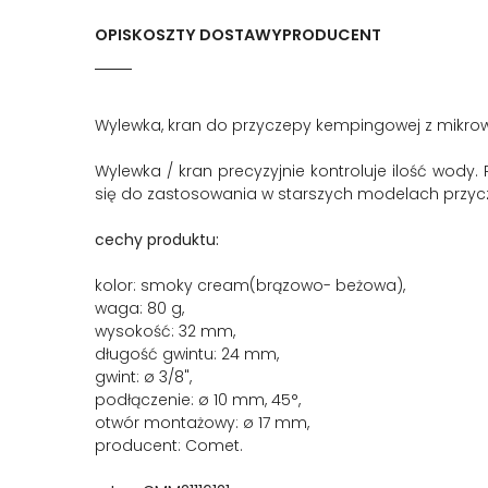
OPIS
KOSZTY DOSTAWY
PRODUCENT
Wylewka, kran do przyczepy kempingowej z mikro
Wylewka / kran precyzyjnie kontroluje ilość wody
się do zastosowania w starszych modelach przy
cechy produktu:
kolor: smoky cream(brązowo- beżowa),
waga: 80 g,
wysokość: 32 mm,
długość gwintu: 24 mm,
gwint: ø 3/8",
podłączenie: ø 10 mm, 45°,
otwór montażowy: ø 17 mm,
producent: Comet.