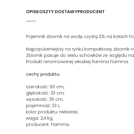
OPIS
KOSZTY DOSTAWY
PRODUCENT
Pojemnik zbiornik na wodę czystą 23L na kołach 
Najpopularniejszy na rynku kompaktowy zbiornik na
Zbiornik pasuje do wielu schowków ze względu na
Produkt renomowanej włoskiej fiamma Fiamma.
cechy produktu:
szerokość: 50 cm,
głębokość: 33 cm,
wysokość: 25 cm,
pojemność 23 L,
kolor produktu: niebieski,
waga: 2,4 kg,
producent: Fiamma.