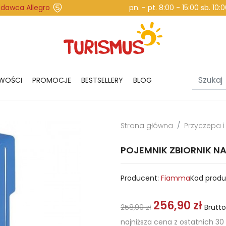
edawca Allegro
pn. - pt. 8:00 - 15:00 sb. 10
WOŚCI
PROMOCJE
BESTSELLERY
BLOG
Strona główna
Przyczepa 
POJEMNIK ZBIORNIK N
Producent:
Fiamma
Kod produ
256,90 zł
258,99 zł
Brutto
najniższa cena z ostatnich 30 d