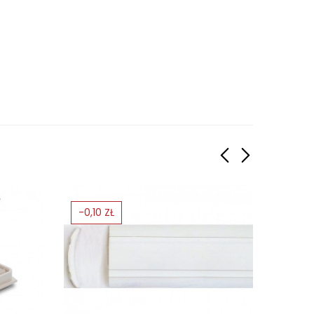
-0,10 ZŁ
-5%