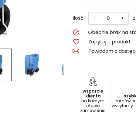
Ilość
-
+
z

Obecnie brak na st

Zapytaj o produkt
Powiadom o dostęp
wsparcie
klienta
szyb
na każdym
zamówieni
etapie
wysyłamy 
zamówienia