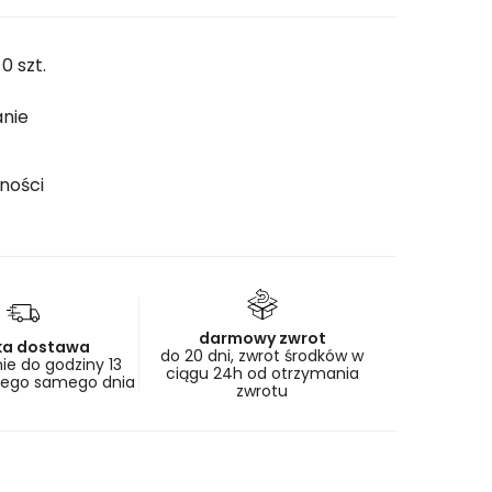
 0 szt.
anie
ności
darmowy zwrot
ka dostawa
do 20 dni, zwrot środków w
e do godziny 13
ciągu 24h od otrzymania
tego samego dnia
zwrotu