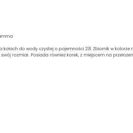
Fiamma
 kołach do wody czystej o pojemności 23l. Zbiornik w kolorze ni
 swój rozmiar. Posiada również korek, z miejscem na przełoż