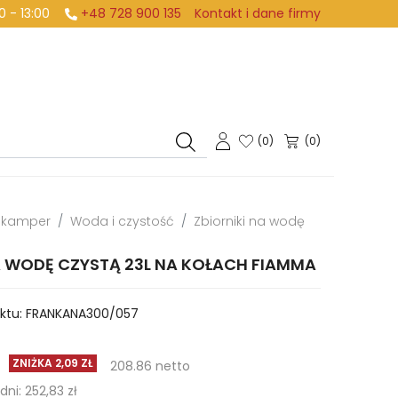
:00 - 13:00
+48 728 900 135
Kontakt i dane firmy
(
0
)
(0)
i kamper
Woda i czystość
Zbiorniki na wodę
A WODĘ CZYSTĄ 23L NA KOŁACH FIAMMA
ktu:
FRANKANA300/057
ZNIŻKA 2,09 ZŁ
208.86 netto
ni: 252,83 zł