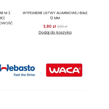
AR M 2
WYPEŁNIENIE LISTWY ALUMINIOWEJ BIAŁE
WĄŻ D
BEZ
12 MM
NOWOŚĆ
Cena podstawowa
Cena
3,80 zł
3,90 zł
odstawowa
Cena
Dodaj do koszyka