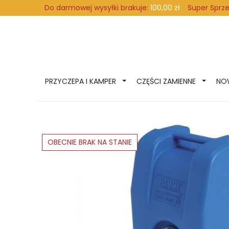
Super Sprz
Do darmowej wysyłki brakuje:
100,00 zł
PRZYCZEPA I KAMPER
CZĘŚCI ZAMIENNE
NO
OBECNIE BRAK NA STANIE