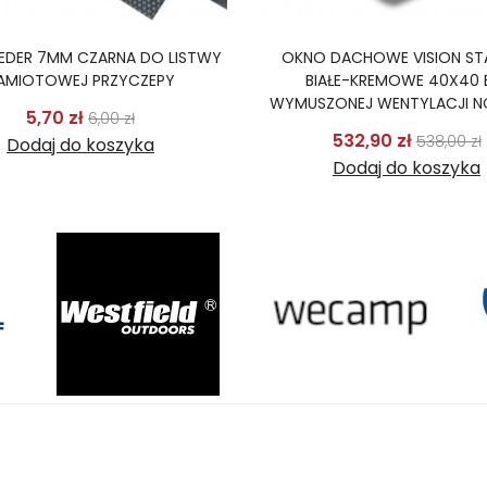
KEDER 7MM CZARNA DO LISTWY
OKNO DACHOWE VISION ST
AMIOTOWEJ PRZYCZEPY
BIAŁE-KREMOWE 40X40 
WYMUSZONEJ WENTYLACJI 
Cena podstawowa
Cena
5,70 zł
6,00 zł
Cena p
532,90 zł
538,00 zł
Dodaj do koszyka
Dodaj do koszyka