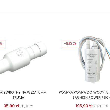
ZŁ
-6,10 ZŁ
R ZWROTNY NA WĘŻA 10MM
POMPKA POMPA DO WODY 18 L
TRUMA
BAR HIGH POWER REIC
Cena podstawowa
Cena
Cena p
35,90 zł
195,90 zł
36,90 zł
202,00 zł