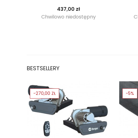
Cena
437,00 zł
Chwilowo niedostępny
C
BESTSELLERY
-270,00 ZŁ
-5%