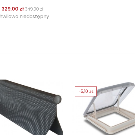
Cena podstawowa
Cena
329,00 zł
349,00 zł
hwilowo niedostępny
-5,10 ZŁ