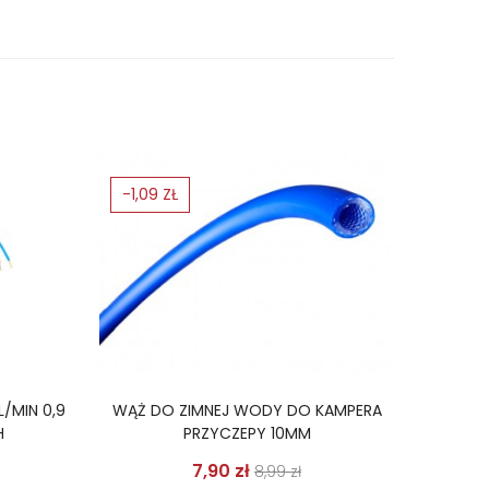
-1,09 ZŁ
/MIN 0,9
WĄŻ DO ZIMNEJ WODY DO KAMPERA
H
PRZYCZEPY 10MM
odstawowa
Cena
Cena podstawowa
Cena
7,90 zł
8,99 zł