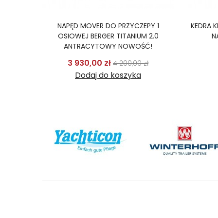
SINCLAIR
NAPĘD MOVER DO PRZYCZEPY 1
KEDRA 
ERTER
OSIOWEJ BERGER TITANIUM 2.0
N
ANTRACYTOWY NOWOŚĆ!
odstawowa
Cena
Cena podstawowa
Cena
3 930,00 zł
ł
4 200,00 zł
Dodaj do koszyka