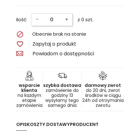
-
+
Ilość
z 0 szt.

Obecnie brak na stanie

Zapytaj o produkt
Powiadom o dostępności
wsparcie
szybka dostawa
darmowy zwrot
klienta
zamówienie do
do 20 dni, zwrot
na każdym
godziny 13
środków w ciągu
etapie
wysyłamy tego
24h od otrzymania
zamówienia
samego dnia
zwrotu
OPIS
KOSZTY DOSTAWY
PRODUCENT