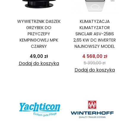
Ę
WYWIETRZNIK DASZEK
KLIMATYZACJA
GRZYBEK DO
KLIMATYZATOR
PR
R,
PRZYCZEPY
SINCLAIR ASV-25BIS
B
TER
KEMPINGOWEJ MPK
2,65 KW DC INVERTER
2
CZARNY
NAJNOWSZY MODEL
podstawowa
Cena
Cena
Cena pods
49,00 zł
4 568,00 zł
 zł
Cena
ka
Dodaj do koszyka
5 399,00 zł
Dodaj do koszyka
D