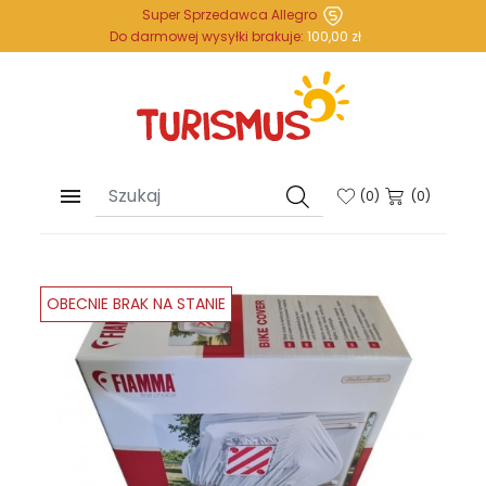
Super Sprzedawca Allegro
Do darmowej wysyłki brakuje:
100,00 zł

(
0
)
(0)
OBECNIE BRAK NA STANIE