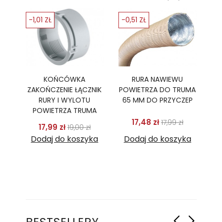
-1,01 ZŁ
-0,51 ZŁ
KOŃCÓWKA
RURA NAWIEWU
ZAKOŃCZENIE ŁĄCZNIK
POWIETRZA DO TRUMA
RURY I WYLOTU
65 MM DO PRZYCZEP
POWIETRZA TRUMA
Cena podstaw
Cena
17,48 zł
17,99 zł
Cena podstawowa
Cena
17,99 zł
19,00 zł
Dodaj do koszyka
Dodaj do koszyka