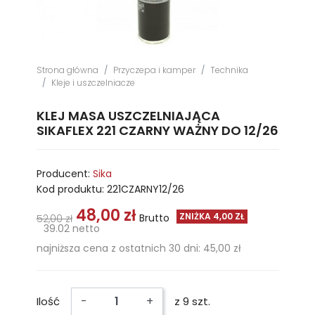
Strona główna
Przyczepa i kamper
Technika
Kleje i uszczelniacze
KLEJ MASA USZCZELNIAJĄCA
SIKAFLEX 221 CZARNY WAŻNY DO 12/26
Producent:
Sika
Kod produktu:
221CZARNY12/26
48,00 zł
ZNIŻKA 4,00 ZŁ
Brutto
52,00 zł
39.02 netto
najniższa cena z ostatnich 30 dni: 45,00 zł
-
+
Ilość
z 9 szt.