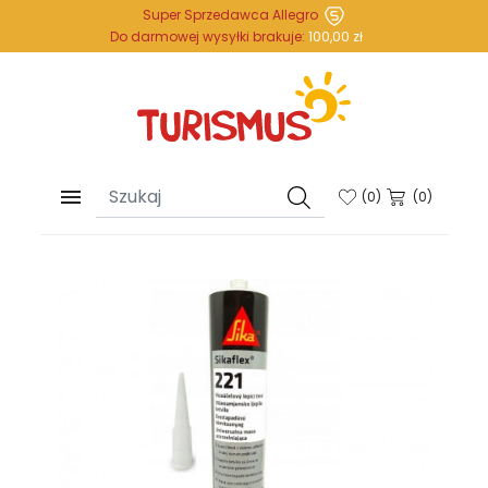
Super Sprzedawca Allegro
Do darmowej wysyłki brakuje:
100,00 zł

(
0
)
(0)