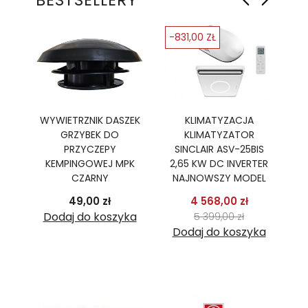
BESTSELLERY
-831,00 ZŁ
-
Ę
WYWIETRZNIK DASZEK
KLIMATYZACJA
GRZYBEK DO
KLIMATYZATOR
PR
R,
PRZYCZEPY
SINCLAIR ASV-25BIS
B
TER
KEMPINGOWEJ MPK
2,65 KW DC INVERTER
2
CZARNY
NAJNOWSZY MODEL
podstawowa
Cena
Cena
Cena pods
49,00 zł
4 568,00 zł
 zł
Cena
ka
Dodaj do koszyka
5 399,00 zł
Dodaj do koszyka
D