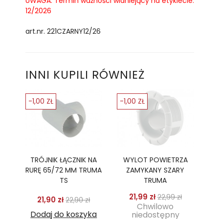
UWAGA: Termin ważności widniejący na etykiecie:
12/2026
art.nr. 221CZARNY12/26
INNI KUPILI RÓWNIEŻ
-1,00 ZŁ
-1,00 ZŁ
TRÓJNIK ŁĄCZNIK NA
WYLOT POWIETRZA
RURĘ 65/72 MM TRUMA
ZAMYKANY SZARY
TS
TRUMA
Cena podstawo
Cena
21,99 zł
22,99 zł
Cena podstawowa
Cena
21,90 zł
22,90 zł
Chwilowo
Dodaj do koszyka
niedostępny