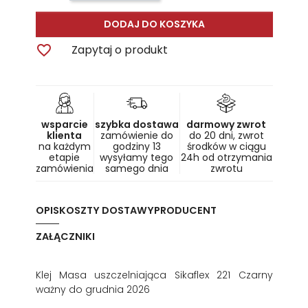
DODAJ DO KOSZYKA

Zapytaj o produkt
wsparcie
szybka dostawa
darmowy zwrot
klienta
zamówienie do
do 20 dni, zwrot
na każdym
godziny 13
środków w ciągu
etapie
wysyłamy tego
24h od otrzymania
zamówienia
samego dnia
zwrotu
OPIS
KOSZTY DOSTAWY
PRODUCENT
ZAŁĄCZNIKI
Klej Masa uszczelniająca Sikaflex 221 Czarny
ważny do grudnia 2026