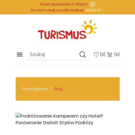
Super Sprzedawca Allegro
Do darmowej wysyłki brakuje:
100,00 zł

(
0
)
(0)
Strona główna
Blog