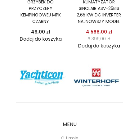
GRZYBEK DO
KLIMATYZATOR
PR
R,
PRZYCZEPY
SINCLAIR ASV-25BIS
B
TER
KEMPINGOWEJ MPK
2,65 KW DC INVERTER
2
CZARNY
NAJNOWSZY MODEL
podstawowa
Cena
Cena
Cena pods
49,00 zł
4 568,00 zł
 zł
Cena
ka
Dodaj do koszyka
5 399,00 zł
Dodaj do koszyka
D
MENU
O firmie