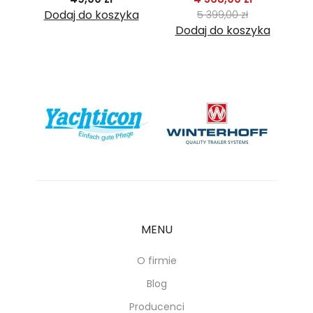
Cena
ka
Dodaj do koszyka
5 399,00 zł
Dodaj do koszyka
D
MENU
O firmie
Blog
Producenci