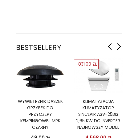
BESTSELLERY
-831,00 ZŁ
-
Ę
WYWIETRZNIK DASZEK
KLIMATYZACJA
GRZYBEK DO
KLIMATYZATOR
PR
R,
PRZYCZEPY
SINCLAIR ASV-25BIS
B
TER
KEMPINGOWEJ MPK
2,65 KW DC INVERTER
2
CZARNY
NAJNOWSZY MODEL
podstawowa
Cena
Cena
Cena pods
49,00 zł
4 568,00 zł
 zł