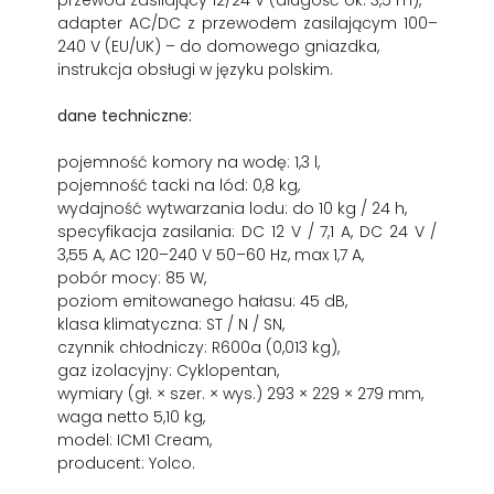
przewód zasilający 12/24 V (długość ok. 3,5 m),
adapter AC/DC z przewodem zasilającym 100–
240 V (EU/UK) – do domowego gniazdka,
instrukcja obsługi w języku polskim.
dane techniczne:
pojemność komory na wodę: 1,3 l,
pojemność tacki na lód: 0,8 kg,
wydajność wytwarzania lodu: do 10 kg / 24 h,
specyfikacja zasilania: DC 12 V / 7,1 A, DC 24 V /
3,55 A, AC 120–240 V 50–60 Hz, max 1,7 A,
pobór mocy: 85 W,
poziom emitowanego hałasu: 45 dB,
klasa klimatyczna: ST / N / SN,
czynnik chłodniczy: R600a (0,013 kg),
gaz izolacyjny: Cyklopentan,
wymiary (gł. × szer. × wys.) 293 × 229 × 279 mm,
waga netto 5,10 kg,
model: ICM1 Cream,
producent: Yolco.