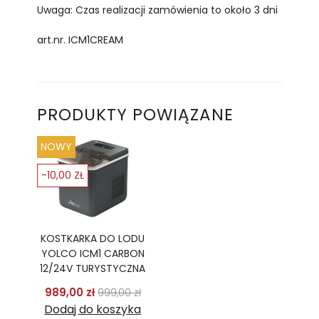
Uwaga: Czas realizacji zamówienia to około 3 dni
art.nr. ICM1CREAM
PRODUKTY POWIĄZANE
NOWY
-10,00 ZŁ
KOSTKARKA DO LODU
YOLCO ICM1 CARBON
12/24V TURYSTYCZNA
Cena podstawowa
Cena
989,00 zł
999,00 zł
Dodaj do koszyka