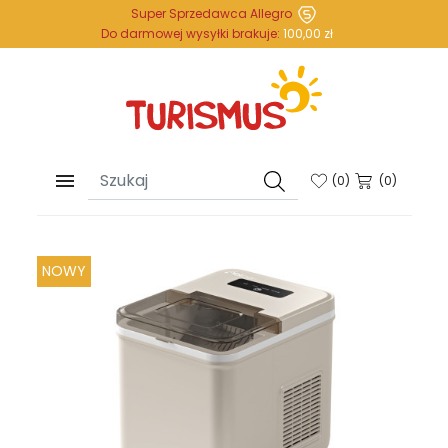
Super Sprzedawca Allegro
Do darmowej wysyłki brakuje:
100,00 zł

(
0
)
(0)
NOWY