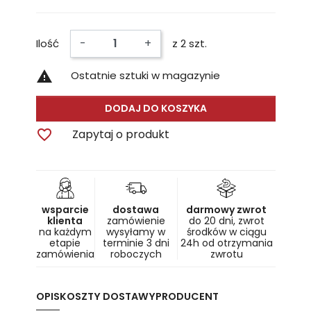
-
+
Ilość
z 2 szt.

Ostatnie sztuki w magazynie
DODAJ DO KOSZYKA

Zapytaj o produkt
wsparcie
dostawa
darmowy zwrot
klienta
zamówienie
do 20 dni, zwrot
na każdym
wysyłamy w
środków w ciągu
etapie
terminie 3 dni
24h od otrzymania
zamówienia
roboczych
zwrotu
OPIS
KOSZTY DOSTAWY
PRODUCENT