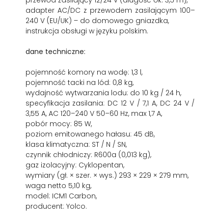
przewód zasilający 12/24 V (długość ok. 3,5 m),
adapter AC/DC z przewodem zasilającym 100–
240 V (EU/UK) – do domowego gniazdka,
instrukcja obsługi w języku polskim.
dane techniczne:
pojemność komory na wodę: 1,3 l,
pojemność tacki na lód: 0,8 kg,
wydajność wytwarzania lodu: do 10 kg / 24 h,
specyfikacja zasilania: DC 12 V / 7,1 A, DC 24 V /
3,55 A, AC 120–240 V 50–60 Hz, max 1,7 A,
pobór mocy: 85 W,
poziom emitowanego hałasu: 45 dB,
klasa klimatyczna: ST / N / SN,
czynnik chłodniczy: R600a (0,013 kg),
gaz izolacyjny: Cyklopentan,
wymiary (gł. × szer. × wys.) 293 × 229 × 279 mm,
waga netto 5,10 kg,
model: ICM1 Carbon,
producent: Yolco.