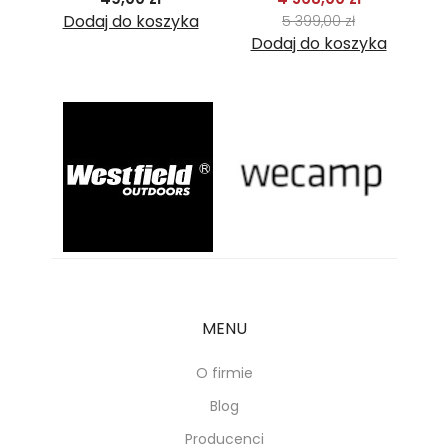
Cena
ka
Dodaj do koszyka
5 399,00 zł
Dodaj do koszyka
D
MENU
O firmie
Blog
Producenci