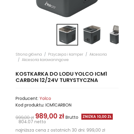
Strona główna
Przyczepa i kamper
Akcesoria
Akcesoria karawaningowe
KOSTKARKA DO LODU YOLCO ICM1
CARBON 12/24V TURYSTYCZNA
Producent:
Yolco
Kod produktu:
ICM1CARBON
989,00 zł
ZNIŻKA 10,00 ZŁ
Brutto
999,00 zł
804.07 netto
najniższa cena z ostatnich 30 dni: 999,00 zł