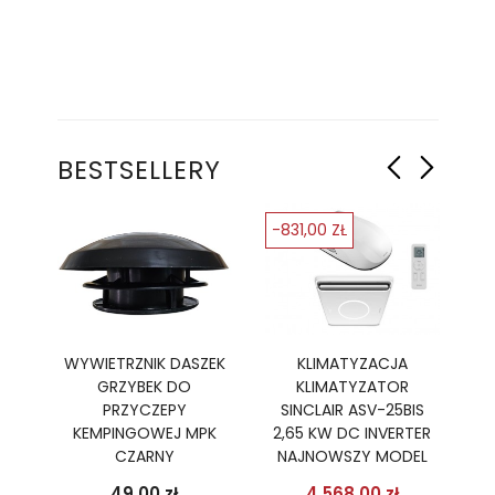
BESTSELLERY
-831,00 ZŁ
-
Ę
WYWIETRZNIK DASZEK
KLIMATYZACJA
GRZYBEK DO
KLIMATYZATOR
PR
R,
PRZYCZEPY
SINCLAIR ASV-25BIS
B
TER
KEMPINGOWEJ MPK
2,65 KW DC INVERTER
2
CZARNY
NAJNOWSZY MODEL
podstawowa
Cena
Cena
Cena pods
49,00 zł
4 568,00 zł
 zł