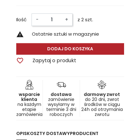
-
+
Ilość
z 2 szt.

Ostatnie sztuki w magazynie
DODAJ DO KOSZYKA

Zapytaj o produkt
wsparcie
dostawa
darmowy zwrot
klienta
zamówienie
do 20 dni, zwrot
na każdym
wysyłamy w
środków w ciągu
etapie
terminie 3 dni
24h od otrzymania
zamówienia
roboczych
zwrotu
OPIS
KOSZTY DOSTAWY
PRODUCENT