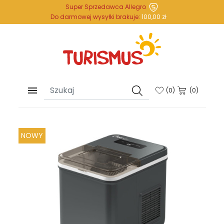
Super Sprzedawca Allegro
Do darmowej wysyłki brakuje:
100,00 zł

(
0
)
(0)
NOWY