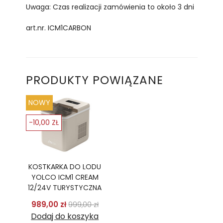
Uwaga: Czas realizacji zamówienia to około 3 dni
art.nr. ICM1CARBON
PRODUKTY POWIĄZANE
NOWY
-10,00 ZŁ
KOSTKARKA DO LODU
YOLCO ICM1 CREAM
12/24V TURYSTYCZNA
Cena podstawowa
Cena
989,00 zł
999,00 zł
Dodaj do koszyka